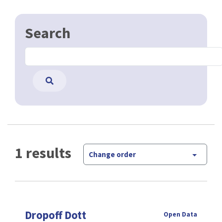
Search
1 results
Change order
Dropoff Dott
Open Data