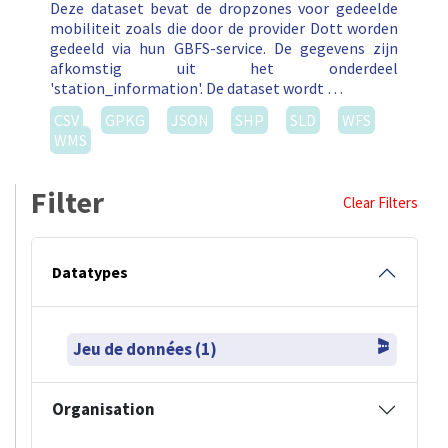
Deze dataset bevat de dropzones voor gedeelde
mobiliteit zoals die door de provider Dott worden
gedeeld via hun GBFS-service. De gegevens zijn
afkomstig uit het onderdeel
'station_information'. De dataset wordt …
CSV
GPKG
JSON
SHP
SLD
WFS
WMS
Filter
Clear Filters
Datatypes
Jeu de données (1)
Organisation