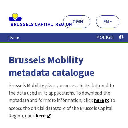
Aller
au
contenu
principal
LOGIN
EN
MOBIGIS
Home
Brussels Mobility
metadata catalogue
Brussels Mobility gives you access to its data and to
the data used in its applications. To download the
metadata and for more information, click
here
To
access the official datastore of the Brussels Capital
Region, click
here
.