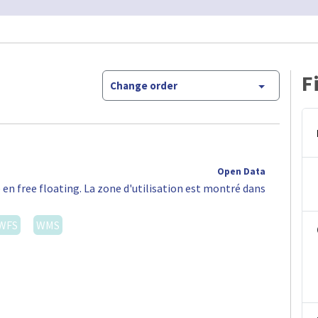
F
Change order
Open Data
 en free floating. La zone d'utilisation est montré dans
WFS
WMS