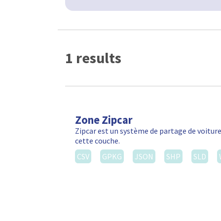
1 results
Zone Zipcar
Zipcar est un système de partage de voiture
cette couche.
CSV
GPKG
JSON
SHP
SLD