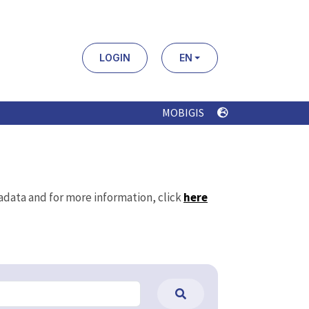
LOGIN
EN
MOBIGIS
tadata and for more information, click
here