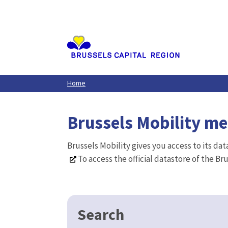
Aller
au
contenu
principal
Home
Brussels Mobility m
Brussels Mobility gives you access to its da
To access the official datastore of the Br
Search