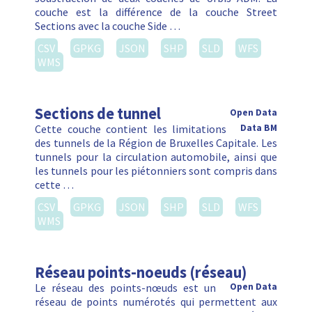
Réseau piéton
Data BM
Open Data
Le réseau piéton est un réseau structurant pour les
piétons. Ce réseau à servi comme base pour créer
le SMV piéton.
CSV
GPKG
JSON
SHP
SLD
WFS
WMS
RER-vélo
Data BM
Open Data
Le RER-vélo couvre un rayon de 15 kilomètres
autour de Bruxelles. 15 itinéraires cyclables sont
sélectionnés qui seront réalisé avec priorité. Ces
itinéraires prioritaire totalisent 280 kilomètres, du
quelles 60 …
CSV
GPKG
JSON
SHP
SLD
WFS
WMS