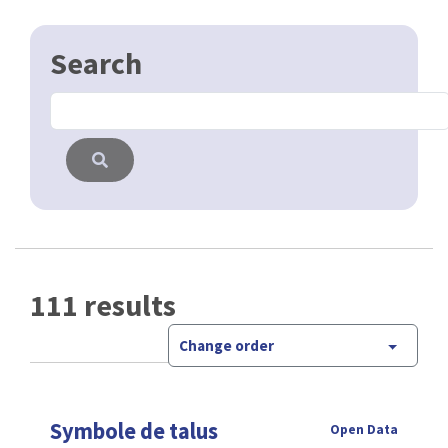
WMS
SMV piétons
Data BM
Open Data
Le Conseil des ministres a approuvé ce 5 mars la
version finale du plan régional de mobilité Good
Move. Avec Good Move, Bruxelles opte résolument
pour une ville agréable et …
CSV
GPKG
JSON
SHP
SLD
WFS
WMS
SMV
Data BM
Open Data
Le Conseil des ministres a approuvé ce 5 mars la
version finale du plan régional de mobilité Good
Move. Avec Good Move, Bruxelles opte résolument
pour une ville agréable et …
CSV
GPKG
JSON
SHP
SLD
WFS
WMS