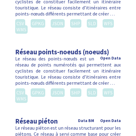
Règles et zones de stationnement
en voirie
Data BM
Open Data
Ce jeu de données expose la réglementation
tarifaire s’appliquant au stationnement en voirie
sur les communes de la Région de Bruxelles-
Capitale. Elles reprennent tant les informations
relatives à l’emprise spatiale …
API
CSV
GPKG
JSON
SHP
SLD
WFS
WMS
Promenade verte (vélo)
Open Data
La Promenade Verte est une magnifique
Data BM
balade de plus de 63 km. Elle permet aux piétons et
cyclistes de faire le tour de la Région et de
traverser de nombreux …
CSV
GPKG
JSON
SHP
SLD
WFS
WMS