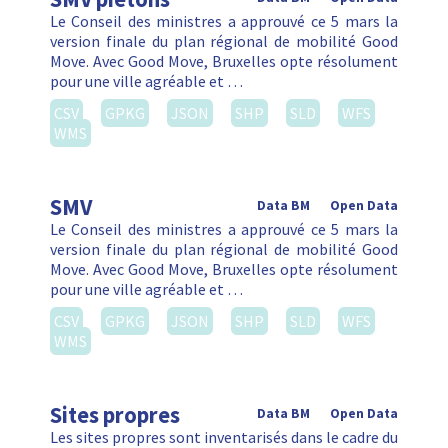
Segment de rues
Open Data
Les segments de rues sont le résultat de la
soustraction de deux couches de Urbis ADM. La
couche est la différence de la couche Street
Sections avec la couche Side …
CSV
GPKG
JSON
SHP
SLD
WFS
WMS
Sections de tunnel
Open Data
Cette couche contient les limitations
Data BM
des tunnels de la Région de Bruxelles Capitale. Les
tunnels pour la circulation automobile, ainsi que
les tunnels pour les piétonniers sont compris dans
cette …
CSV
GPKG
JSON
SHP
SLD
WFS
WMS