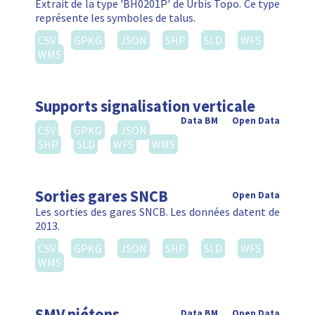
Sites propres
Data BM
Open Data
Les sites propres sont inventarisés dans le cadre du
contrat de gestion entre Bruxelles Mobilité et la
STIB. La mise à jour se fait annuellement, en
fonction du plan d'action …
CSV
GPKG
JSON
SHP
SLD
WFS
WMS
Signalisation verticale
Open Data
Une base de données de signalisation
Data BM
verticale est fait par un fournisseur pour les voiries
régionales. Les propriétés des panneaux sont
associer aux coordonnées du poteau sur lequel
qu'ils sont …
CSV
GPKG
JSON
SHP
SLD
WFS
WMS