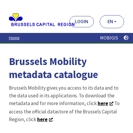
Symbole de talus
Open Data
Extrait de la type 'BH0201P' de Urbis Topo. Ce type
représente les symboles de talus.
CSV
GPKG
JSON
SHP
SLD
WFS
WMS
Supports signalisation verticale
Data BM
Open Data
CSV
GPKG
JSON
SHP
SLD
WFS
WMS
Sorties gares SNCB
Open Data
Les sorties des gares SNCB. Les données datent de
2013.
CSV
GPKG
JSON
SHP
SLD
WFS