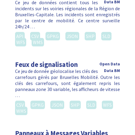
Ce jeu de données contient tous les
Data BM
incidents sur les voiries régionales de la Région de
Bruxelles-Capitale. Les incidents sont enregistrés
par le centre de mobilité. Ce centre surveille
24h/24 …
API
CSV
GPKG
JSON
SHP
SLD
WFS
WMS
Feux de signalisation
Open Data
Ce jeu de donnée géolocalise les clés des
Data BM
carrefours gérés par Bruxelles Mobilité. Outre les
clés des carrefours, sont également repris les
panneaux zone 30 variable, les afficheurs de vitesse
…
CSV
GPKG
JSON
SHP
SLD
WFS
WMS
Panneaux à Messages Variables