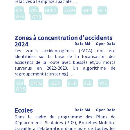
relatives à l’emprise spatiale …
API
CSV
GPKG
JSON
SHP
SLD
WFS
WMS
Zones à concentration d'accidents
2024
Data BM
Open Data
Les zones accidentogènes (ZACA) ont été
identifiées sur la base de la localisation des
accidents de la route avec blessés et/ou morts
survenus en 2022-2023. Un algorithme de
regroupement (clustering) …
CSV
GPKG
JSON
SHP
SLD
WFS
WMS
Ecoles
Data BM
Open Data
Dans le cadre du programme des Plans de
Déplacements Scolaires (PDS), Bruxelles Mobilité
travaille à l’élaboration d’une liste de toutes les