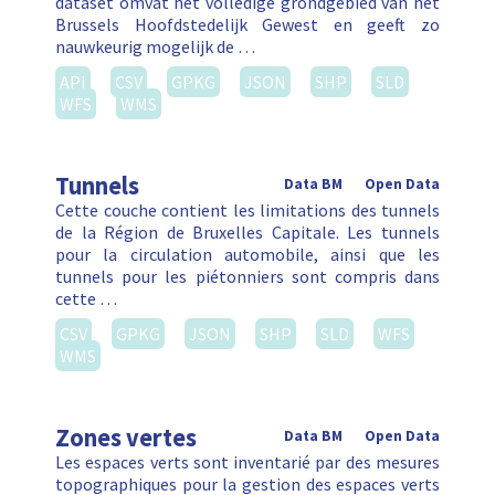
dataset omvat het volledige grondgebied van het
Brussels Hoofdstedelijk Gewest en geeft zo
nauwkeurig mogelijk de …
API
CSV
GPKG
JSON
SHP
SLD
WFS
WMS
Tunnels
Data BM
Open Data
Cette couche contient les limitations des tunnels
de la Région de Bruxelles Capitale. Les tunnels
pour la circulation automobile, ainsi que les
tunnels pour les piétonniers sont compris dans
cette …
CSV
GPKG
JSON
SHP
SLD
WFS
WMS
Zones vertes
Data BM
Open Data
Les espaces verts sont inventarié par des mesures
topographiques pour la gestion des espaces verts