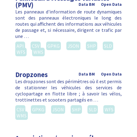
(PMV)
Data BM
Open Data
Les panneaux d'information de route dynamiques
sont des panneaux électroniques le long des
routes qui affichent des informations aux véhicules
de passage et, si nécessaire, dirigent ce trafic par
une …
API
CSV
GPKG
JSON
SHP
SLD
WFS
WMS
Dropzones
Data BM
Open Data
Les dropzones sont des périmètres où il est permis
de stationner les véhicules des services de
cyclopartage en flotte libre ; à savoir les vélos,
trottinettes et scooters partagés en …
CSV
GPKG
JSON
SHP
SLD
WFS
WMS