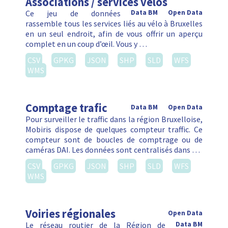
Associations / services vélos
Ce jeu de données
Data BM
Open Data
rassemble tous les services liés au vélo à Bruxelles
en un seul endroit, afin de vous offrir un aperçu
complet en un coup d’œil. Vous y …
CSV
GPKG
JSON
SHP
SLD
WFS
WMS
Comptage trafic
Data BM
Open Data
Pour surveiller le traffic dans la région Bruxelloise,
Mobiris dispose de quelques compteur traffic. Ce
compteur sont de boucles de comptrage ou de
caméras DAI. Les données sont centralisés dans …
CSV
GPKG
JSON
SHP
SLD
WFS
WMS
Voiries régionales
Open Data
Le réseau routier de la Région de
Data BM