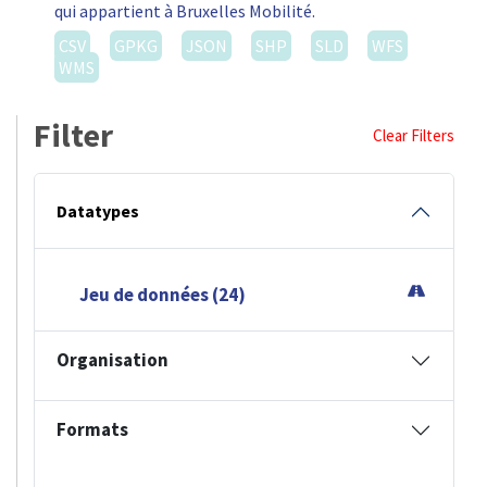
qui appartient à Bruxelles Mobilité.
CSV
GPKG
JSON
SHP
SLD
WFS
WMS
Filter
Clear Filters
Datatypes
Jeu de données (24)
Organisation
Formats