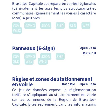
Bruxelles-Capitale est réparti en voiries régionales
(généralement les axes les plus structurants) et
communales (généralement les voiries à caractère
local). A peu près …
CSV
GPKG
JSON
SHP
SLD
WFS
WMS
Panneaux (E-Sign)
Open Data
Data BM
CSV
GPKG
JSON
SHP
SLD
WFS
WMS
Règles et zones de stationnement
en voirie
Data BM
Open Data
Ce jeu de données expose la réglementation
tarifaire s’appliquant au stationnement en voirie
sur les communes de la Région de Bruxelles-
Capitale. Elles reprennent tant les informations