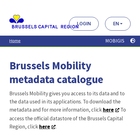
Aller
au
contenu
principal
LOGIN
EN
MOBIGIS
Home
Brussels Mobility
metadata catalogue
Brussels Mobility gives you access to its data and to
the data used in its applications. To download the
metadata and for more information, click
here
To
access the official datastore of the Brussels Capital
Region, click
here
.