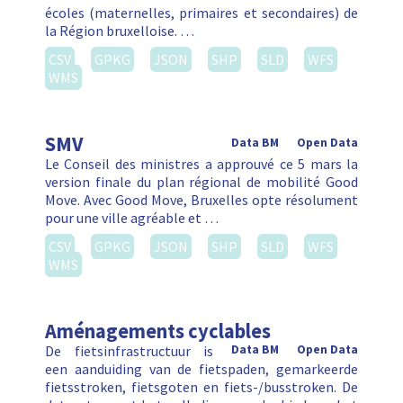
écoles (maternelles, primaires et secondaires) de
la Région bruxelloise. …
CSV
GPKG
JSON
SHP
SLD
WFS
WMS
SMV
Data BM
Open Data
Le Conseil des ministres a approuvé ce 5 mars la
version finale du plan régional de mobilité Good
Move. Avec Good Move, Bruxelles opte résolument
pour une ville agréable et …
CSV
GPKG
JSON
SHP
SLD
WFS
WMS
Aménagements cyclables
De fietsinfrastructuur is
Data BM
Open Data
een aanduiding van de fietspaden, gemarkeerde
fietsstroken, fietsgoten en fiets-/busstroken. De