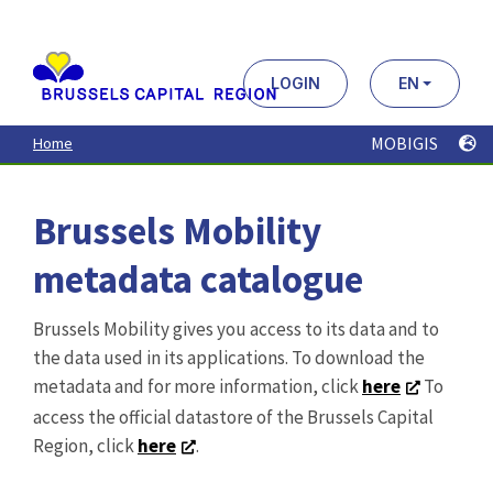
Aller
au
contenu
principal
LOGIN
EN
MOBIGIS
Home
Brussels Mobility
metadata catalogue
Brussels Mobility gives you access to its data and to
the data used in its applications. To download the
metadata and for more information, click
here
To
access the official datastore of the Brussels Capital
Region, click
here
.