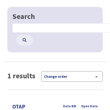
Search
1 results
Change order
OTAP
Data BM
Open Data