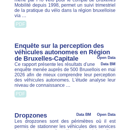
Badge Piéton d'Or
Open Data
Le Badge Piéton d’Or est conçu pour les
Data BM
enseignants afin de leur permettre d’apprendre
aux élèves du primaire à se déplacer à pied en toute
sécurité dans la circulation réelle.
PDF
Des voitures plus grandes et plus
lourdes: Analyse de la situation et
des mesures possibles
Open Data
Depuis plusieurs années, les voitures
Data BM
gagnent systématiquement en poids et en volume.
Cette évolution se marque tant au niveau
bruxellois et belge qu’européen. Cette tendance
est particulièrement problématique, car elle …
PDF