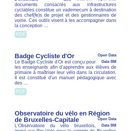
7 Cahiers de l'Observatoire de la
mobilité
Data BM
Open Data
Les cahiers de l'observatoire de la mobilité sont
des analyses approfondies des données de
mobilité disponibles dans la région de Bruxelles-
Capitale qui ont été menées par le secteur
académique pour …
PDF
SMV
Data BM
Open Data
Le Conseil des ministres a approuvé ce 5 mars la
version finale du plan régional de mobilité Good
Move. Avec Good Move, Bruxelles opte résolument
pour une ville agréable et …
CSV
GPKG
JSON
SHP
SLD
WFS
WMS