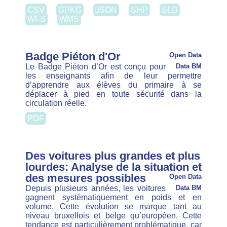
Filter
Clear Filters
Datatypes
Jeu de données (5)
Publication (1)
Organisation
AQrate (5)
Brat (1)
Brulocalis (1)