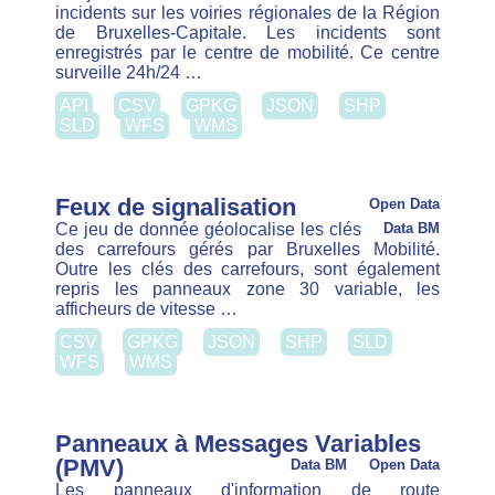
PDF
Badge Cycliste d'Or
Open Data
Le Badge Cycliste d'Or est conçu pour
Data BM
les enseignants afin d'apprendre aux élèves de
primaire à maîtriser leur vélo dans la circulation. Il
est constitué d'un manuel pédagogique avec des …
PDF
Observatoire du vélo en Région de
Bruxelles-Capitale
Open Data
L'Observatoire du vélo bruxellois, mené
Data BM
par Pro Velo pour le compte de Bruxelles Mobilité
depuis 1998, permet un suivi trimestriel de la
pratique du vélo dans la région bruxelloise via …
PDF