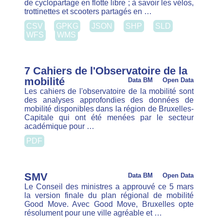
Enquêtes spécifiques auprès des
utilisateurs de l’autopartage en
Région bruxelloise
Open Data
Ce rapport présente les résultats d’une
Data BM
enquête en ligne menée auprès de 2 180
utilisateurs de services d’autopartage en région
bruxelloise. Il dresse un portrait de leurs
caractéristiques socio-démographiques, de …
PDF
Voiries régionales
Open Data
Le réseau routier de la Région de
Data BM
Bruxelles-Capitale est réparti en voiries régionales
(généralement les axes les plus structurants) et
communales (généralement les voiries à caractère
local). A peu près …
CSV
GPKG
JSON
SHP
SLD
WFS
WMS