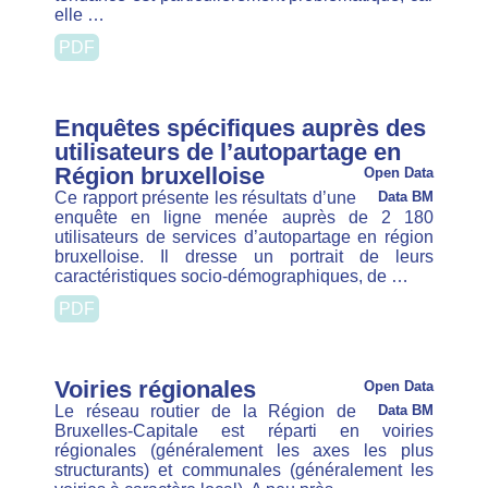
Bruxelles Environnement (4)
Bruxelles Mobilité (167)
CRR (1)
Parking.brussels (12)
Pro vélo (4)
STIB (2)
Stratec (5)
USL - Centre de recherches et
d'interventions sociologiques (1)
Formats