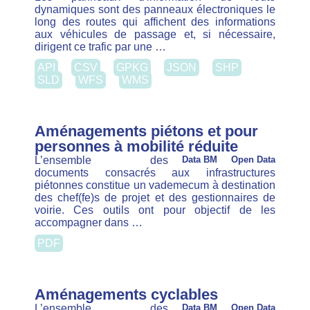
Enquête sur la perception des
véhicules autonomes en Région de
Bruxelles-Capitale
Open Data
Ce rapport présente les résultats d'une
Data BM
enquête menée auprès de 500 Bruxellois en mai
2026 afin de mieux comprendre leur perception des
véhicules autonomes. L'étude analyse leur niveau
de connaissance …
PDF
Dropzones
Data BM
Open Data
Les dropzones sont des périmètres où il est permis
de stationner les véhicules des services de
cyclopartage en flotte libre ; à savoir les vélos,
trottinettes et scooters partagés en …
CSV
GPKG
JSON
SHP
SLD
WFS
WMS