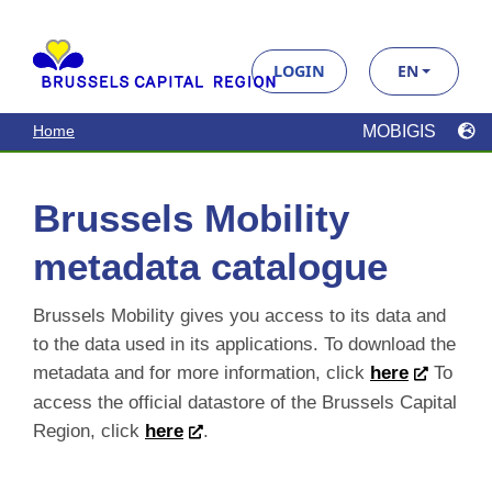
Feux de signalisation
Open Data
Ce jeu de donnée géolocalise les clés des
Data BM
carrefours gérés par Bruxelles Mobilité. Outre les
clés des carrefours, sont également repris les
panneaux zone 30 variable, les afficheurs de vitesse
…
CSV
GPKG
JSON
SHP
SLD
WFS
WMS
Panneaux à Messages Variables
(PMV)
Data BM
Open Data
Les panneaux d'information de route dynamiques
sont des panneaux électroniques le long des
routes qui affichent des informations aux véhicules
de passage et, si nécessaire, dirigent ce trafic par
une …