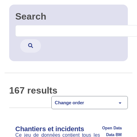
API
CSV
GPKG
JSON
SHP
SLD
WFS
WMS
Aménagements piétons et pour
personnes à mobilité réduite
L’ensemble des documents
Data BM
Open Data
consacrés aux infrastructures piétonnes constitue
un vademecum à destination des chef(fe)s de
projet et des gestionnaires de voirie. Ces outils ont
pour objectif de les accompagner dans …
PDF
Aménagements cyclables
L’ensemble des documents
Data BM
Open Data
consacrés aux infrastructures cyclables constitue
un vademecum à destination des chef(fe)s de
projet et des gestionnaires de voirie. Ces outils
visent à les accompagner dans la conception …