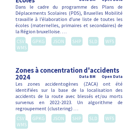
Ecoles
Dans le cadre du programme des Plans de
Déplacements Scolaires (PDS), Bruxelles Mobilité
travaille à l’élaboration d’une liste de toutes les
écoles (maternelles, primaires et secondaires) de
la Région bruxelloise. …
CSV
GPKG
JSON
SHP
SLD
WFS
WMS
Zones à concentration d'accidents
2024
Data BM
Open Data
Les zones accidentogènes (ZACA) ont été
identifiées sur la base de la localisation des
accidents de la route avec blessés et/ou morts
survenus en 2022-2023. Un algorithme de
regroupement (clustering) …
CSV
GPKG
JSON
SHP
SLD
WFS
WMS