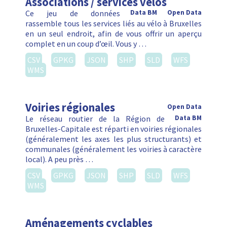
Associations / services vélos
Ce jeu de données
Data BM
Open Data
rassemble tous les services liés au vélo à Bruxelles
en un seul endroit, afin de vous offrir un aperçu
complet en un coup d’œil. Vous y …
CSV
GPKG
JSON
SHP
SLD
WFS
WMS
Voiries régionales
Open Data
Le réseau routier de la Région de
Data BM
Bruxelles-Capitale est réparti en voiries régionales
(généralement les axes les plus structurants) et
communales (généralement les voiries à caractère
local). A peu près …
CSV
GPKG
JSON
SHP
SLD
WFS
WMS
Aménagements cyclables