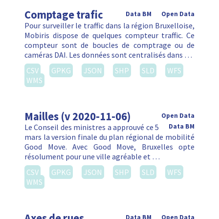
Comptage trafic
Data BM
Open Data
Pour surveiller le traffic dans la région Bruxelloise,
Mobiris dispose de quelques compteur traffic. Ce
compteur sont de boucles de comptrage ou de
caméras DAI. Les données sont centralisés dans …
CSV
GPKG
JSON
SHP
SLD
WFS
WMS
Mailles (v 2020-11-06)
Open Data
Le Conseil des ministres a approuvé ce 5
Data BM
mars la version finale du plan régional de mobilité
Good Move. Avec Good Move, Bruxelles opte
résolument pour une ville agréable et …
CSV
GPKG
JSON
SHP
SLD
WFS
WMS
Axes de rues
Data BM
Open Data