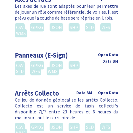
Les axes de rue sont adaptés pour leur permettre
de jouer un rôle comme référentiel de voiries. Il est
prévu que la couche de base sera réprise en Urbis.
CSV
GPKG
JSON
SHP
SLD
WFS
WMS
Panneaux (E-Sign)
Open Data
Data BM
CSV
GPKG
JSON
SHP
SLD
WFS
WMS
Arrêts Collecto
Data BM
Open Data
Ce jeu de donnée géolocalise les arrêts Collecto.
Collecto est un service de taxis collectifs
disponible 7j/7 entre 23 heures et 6 heures du
matin sur tout le territoire de …
CSV
GPKG
JSON
SHP
SLD
WFS