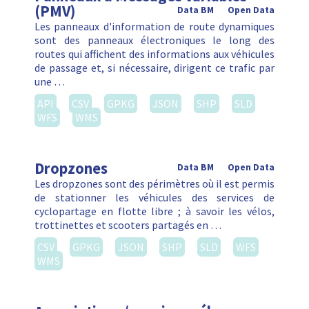
(PMV)
Data BM
Open Data
Les panneaux d'information de route dynamiques
sont des panneaux électroniques le long des
routes qui affichent des informations aux véhicules
de passage et, si nécessaire, dirigent ce trafic par
une …
API
CSV
GPKG
JSON
SHP
SLD
WFS
WMS
Dropzones
Data BM
Open Data
Les dropzones sont des périmètres où il est permis
de stationner les véhicules des services de
cyclopartage en flotte libre ; à savoir les vélos,
trottinettes et scooters partagés en …
CSV
GPKG
JSON
SHP
SLD
WFS
WMS