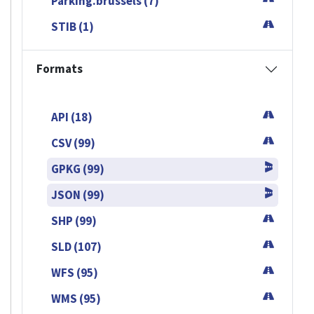
Parking.brussels (7)
STIB (1)
Formats
API (18)
CSV (99)
GPKG (99)
JSON (99)
SHP (99)
SLD (107)
WFS (95)
WMS (95)