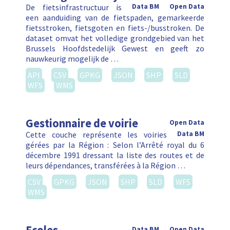
De fietsinfrastructuur is
Data BM
Open Data
een aanduiding van de fietspaden, gemarkeerde
fietsstroken, fietsgoten en fiets-/busstroken. De
dataset omvat het volledige grondgebied van het
Brussels Hoofdstedelijk Gewest en geeft zo
nauwkeurig mogelijk de …
API
CSV
GPKG
JSON
SHP
SLD
WFS
WMS
Gestionnaire de voirie
Open Data
Cette couche représente les voiries
Data BM
gérées par la Région : Selon l’Arrêté royal du 6
décembre 1991 dressant la liste des routes et de
leurs dépendances, transférées à la Région …
CSV
GPKG
JSON
SHP
SLD
WFS
WMS
Data BM
Open Data