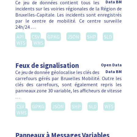
Ce jeu de données contient tous les
Data BM
incidents sur les voiries régionales de la Région de
Bruxelles-Capitale. Les incidents sont enregistrés
par le centre de mobilité. Ce centre surveille
24h/24 …
API
CSV
GPKG
JSON
SHP
SLD
WFS
WMS
Feux de signalisation
Open Data
Ce jeu de donnée géolocalise les clés des
Data BM
carrefours gérés par Bruxelles Mobilité. Outre les
clés des carrefours, sont également repris les
panneaux zone 30 variable, les afficheurs de vitesse
…
CSV
GPKG
JSON
SHP
SLD
WFS
WMS
Panneaux à Messages Variables