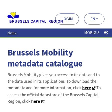
Aller
au
contenu
principal
LOGIN
EN
MOBIGIS
Home
Brussels Mobility
metadata catalogue
Brussels Mobility gives you access to its data and to
the data used in its applications. To download the
metadata and for more information, click
here
To
access the official datastore of the Brussels Capital
Region, click
here
.