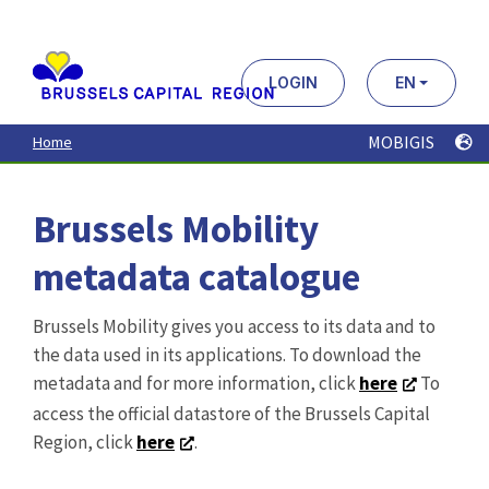
Aller
au
contenu
principal
LOGIN
EN
MOBIGIS
Home
Brussels Mobility
metadata catalogue
Brussels Mobility gives you access to its data and to
the data used in its applications. To download the
metadata and for more information, click
here
To
access the official datastore of the Brussels Capital
Region, click
here
.