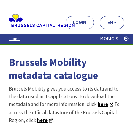
Aller
au
contenu
principal
LOGIN
EN
MOBIGIS
Home
Brussels Mobility
metadata catalogue
Brussels Mobility gives you access to its data and to
the data used in its applications. To download the
metadata and for more information, click
here
To
access the official datastore of the Brussels Capital
Region, click
here
.