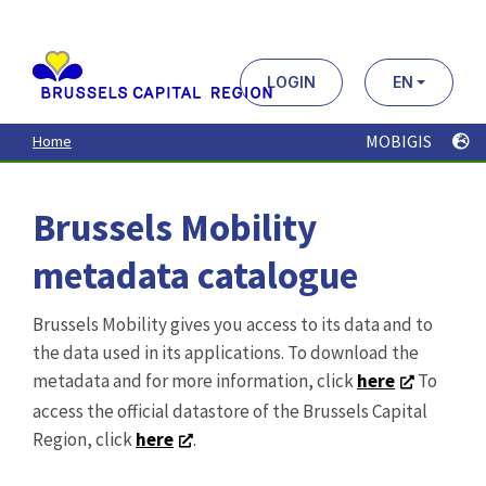
Aller
au
contenu
principal
LOGIN
EN
MOBIGIS
Home
Brussels Mobility
metadata catalogue
Brussels Mobility gives you access to its data and to
the data used in its applications. To download the
metadata and for more information, click
here
To
access the official datastore of the Brussels Capital
Region, click
here
.