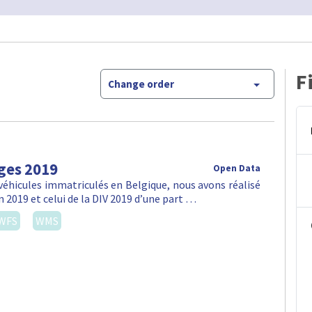
F
Change order
ges 2019
Open Data
véhicules immatriculés en Belgique, nous avons réalisé
n 2019 et celui de la DIV 2019 d’une part …
WFS
WMS