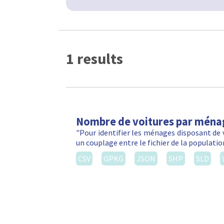
1 results
Nombre de voitures par ména
"Pour identifier les ménages disposant de 
un couplage entre le fichier de la populatio
CSV
GPKG
JSON
SHP
SLD