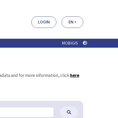
LOGIN
EN
MOBIGIS
tadata and for more information, click
here