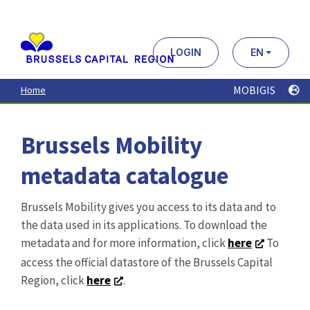
Aller
au
contenu
principal
LOGIN
EN
MOBIGIS
Home
Brussels Mobility
metadata catalogue
Brussels Mobility gives you access to its data and to
the data used in its applications. To download the
metadata and for more information, click
here
To
access the official datastore of the Brussels Capital
Region, click
here
.