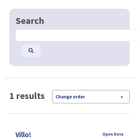
Search
1 results
Change order
Villo!
Open Data