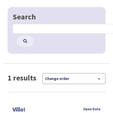
Search
1 results
Change order
Villo!
Open Data