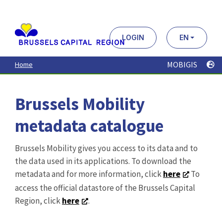
Aller
au
contenu
principal
LOGIN
EN
MOBIGIS
Home
Brussels Mobility
metadata catalogue
Brussels Mobility gives you access to its data and to
the data used in its applications. To download the
metadata and for more information, click
here
To
access the official datastore of the Brussels Capital
Region, click
here
.