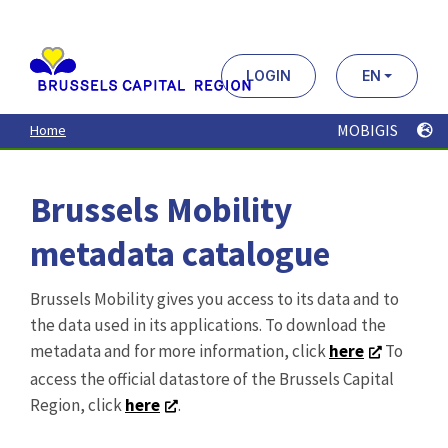
Aller
au
contenu
principal
LOGIN
EN
MOBIGIS
Home
Brussels Mobility
metadata catalogue
Brussels Mobility gives you access to its data and to
the data used in its applications. To download the
metadata and for more information, click
here
To
access the official datastore of the Brussels Capital
Region, click
here
.