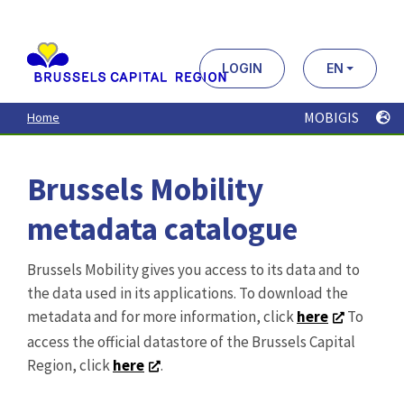
Aller
au
contenu
principal
LOGIN
EN
MOBIGIS
Home
Brussels Mobility
metadata catalogue
Brussels Mobility gives you access to its data and to
the data used in its applications. To download the
metadata and for more information, click
here
To
access the official datastore of the Brussels Capital
Region, click
here
.