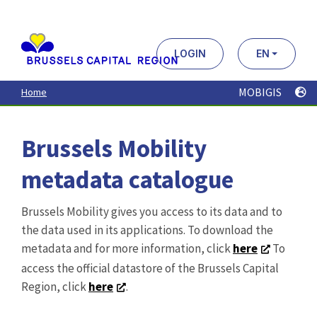
Aller
au
contenu
principal
LOGIN
EN
MOBIGIS
Home
Brussels Mobility
metadata catalogue
Brussels Mobility gives you access to its data and to
the data used in its applications. To download the
metadata and for more information, click
here
To
access the official datastore of the Brussels Capital
Region, click
here
.