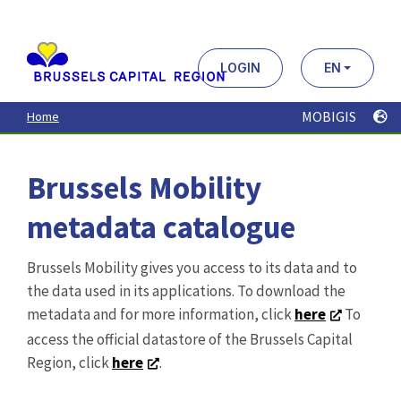
Aller
au
contenu
principal
LOGIN
EN
MOBIGIS
Home
Brussels Mobility
metadata catalogue
Brussels Mobility gives you access to its data and to
the data used in its applications. To download the
metadata and for more information, click
here
To
access the official datastore of the Brussels Capital
Region, click
here
.