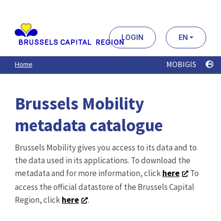
Aller
au
contenu
principal
LOGIN
EN
MOBIGIS
Home
Brussels Mobility
metadata catalogue
Brussels Mobility gives you access to its data and to
the data used in its applications. To download the
metadata and for more information, click
here
To
access the official datastore of the Brussels Capital
Region, click
here
.