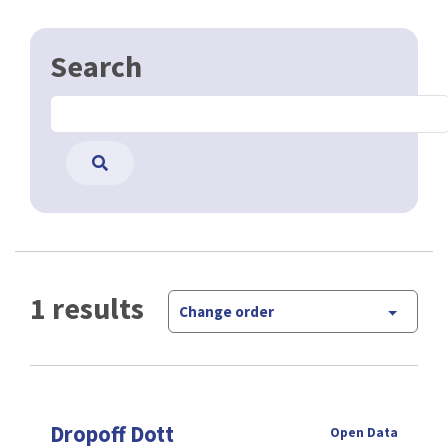
Search
1 results
Change order
Dropoff Dott
Open Data