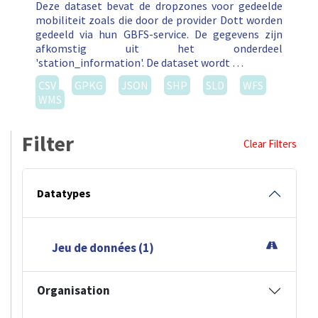
Deze dataset bevat de dropzones voor gedeelde
mobiliteit zoals die door de provider Dott worden
gedeeld via hun GBFS-service. De gegevens zijn
afkomstig uit het onderdeel
'station_information'. De dataset wordt …
CSV
GPKG
JSON
SHP
SLD
WFS
WMS
Filter
Clear Filters
Datatypes
Jeu de données (1)
Organisation