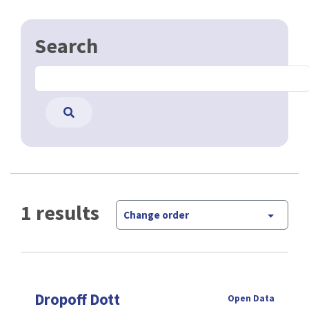
Search
1 results
Change order
Dropoff Dott
Open Data