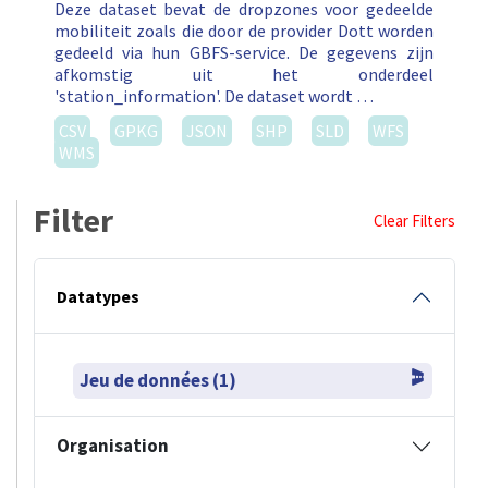
Deze dataset bevat de dropzones voor gedeelde
mobiliteit zoals die door de provider Dott worden
gedeeld via hun GBFS-service. De gegevens zijn
afkomstig uit het onderdeel
'station_information'. De dataset wordt …
CSV
GPKG
JSON
SHP
SLD
WFS
WMS
Filter
Clear Filters
Datatypes
Jeu de données (1)
Organisation