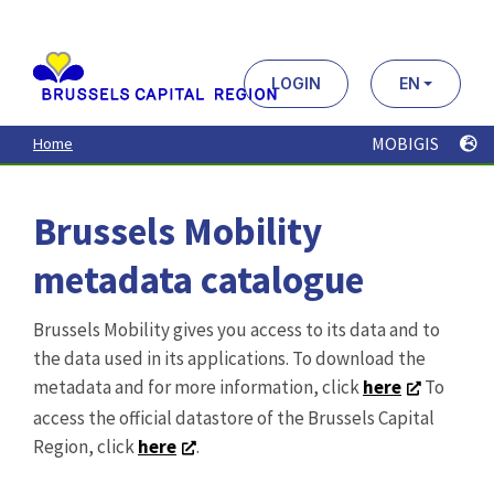
Aller
au
contenu
principal
LOGIN
EN
MOBIGIS
Home
Brussels Mobility
metadata catalogue
Brussels Mobility gives you access to its data and to
the data used in its applications. To download the
metadata and for more information, click
here
To
access the official datastore of the Brussels Capital
Region, click
here
.