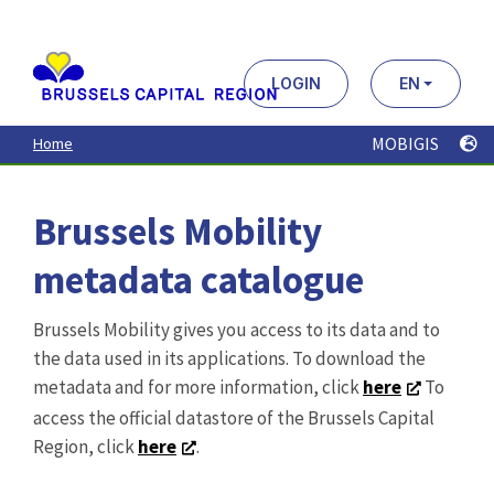
Aller
au
contenu
principal
LOGIN
EN
MOBIGIS
Home
Brussels Mobility
metadata catalogue
Brussels Mobility gives you access to its data and to
the data used in its applications. To download the
metadata and for more information, click
here
To
access the official datastore of the Brussels Capital
Region, click
here
.