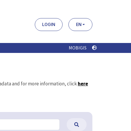
LOGIN
EN
MOBIGIS
tadata and for more information, click
here