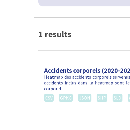
1 results
Accidents corporels (2020-20
Heatmap des accidents corporels survenus 
accidents inclus dans la heatmap sont les
corporel …
CSV
GPKG
JSON
SHP
SLD