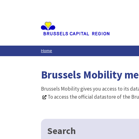
Aller
au
contenu
principal
Home
Brussels Mobility m
Brussels Mobility gives you access to its da
To access the official datastore of the Br
Search