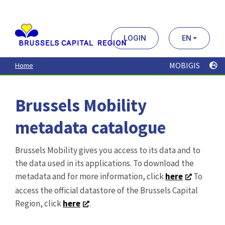
Aller
au
contenu
principal
LOGIN
EN
MOBIGIS
Home
Brussels Mobility
metadata catalogue
Brussels Mobility gives you access to its data and to
the data used in its applications. To download the
metadata and for more information, click
here
To
access the official datastore of the Brussels Capital
Region, click
here
.