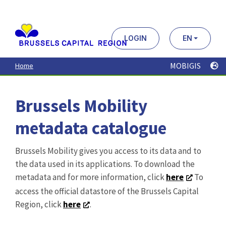
Aller
au
contenu
principal
LOGIN
EN
MOBIGIS
Home
Brussels Mobility
metadata catalogue
Brussels Mobility gives you access to its data and to
the data used in its applications. To download the
metadata and for more information, click
here
To
access the official datastore of the Brussels Capital
Region, click
here
.