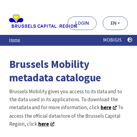
Aller
au
contenu
principal
LOGIN
EN
MOBIGIS
Home
Brussels Mobility
metadata catalogue
Brussels Mobility gives you access to its data and to
the data used in its applications. To download the
metadata and for more information, click
here
To
access the official datastore of the Brussels Capital
Region, click
here
.