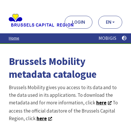
Aller
au
contenu
principal
LOGIN
EN
MOBIGIS
Home
Brussels Mobility
metadata catalogue
Brussels Mobility gives you access to its data and to
the data used in its applications. To download the
metadata and for more information, click
here
To
access the official datastore of the Brussels Capital
Region, click
here
.