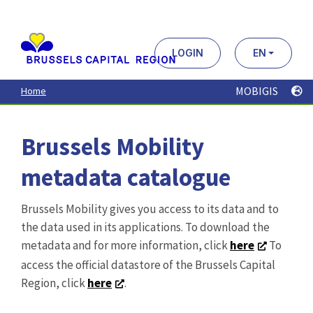
Aller
au
contenu
principal
LOGIN
EN
MOBIGIS
Home
Brussels Mobility
metadata catalogue
Brussels Mobility gives you access to its data and to
the data used in its applications. To download the
metadata and for more information, click
here
To
access the official datastore of the Brussels Capital
Region, click
here
.