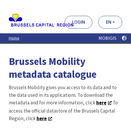
Aller
au
contenu
principal
LOGIN
EN
MOBIGIS
Home
Brussels Mobility
metadata catalogue
Brussels Mobility gives you access to its data and to
the data used in its applications. To download the
metadata and for more information, click
here
To
access the official datastore of the Brussels Capital
Region, click
here
.