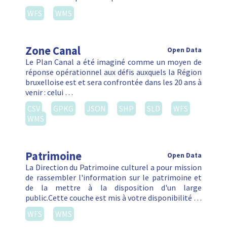
Patrimoine
Open Data
La Direction du Patrimoine culturel a pour mission
de rassembler l'information sur le patrimoine et
de la mettre à la disposition d'un large
public.Cette couche est mis à votre disponibilité …
WFS
WMS
Inventaire
Open Data
La Direction du Patrimoine culturel tient à jour le
registre des biens immobiliers protégés. Ce
registre comprend les biens inscrits sur la liste de
sauvegarde, classés ou faisant l’objet d’une …
WFS
WMS
Zone de Revitalisation Urbaine
(ZRU)
Open Data
Afin de revitaliser les quartiers en difficulté, la