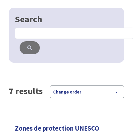
7 results
Change order
Zones de protection UNESCO
A travers le monde, l’UNESCO
Open Data
(Organisation des Nations Unies pour l’éducation,
la science et la culture) encourage l’identification,
la protection et la préservation du patrimoine
considéré comme ayant une valeur …
WFS
WMS
Zones de protection
Open Data
Région de Bruxelles-Capitale : "la zone établie
autour d’un monument, d’un ensemble, d’un site
ou d’un site archéologique dont le périmètre est
fixé en fonction des exigences de la protection …