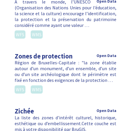
WFS
WMS
Zichée
Open Data
La liste des zones d'intérêt culturel, historique,
esthétique ou d’embellissement.Cette couche est
mis à votre disponibilité par BruGIS.
WFS
WMS
Zone Canal
Open Data
Le Plan Canal a été imaginé comme un moyen de
réponse opérationnel aux défis auxquels la Région
bruxelloise est et sera confrontée dans les 20 ans à
venir : celui …
CSV
GPKG
JSON
SHP
SLD
WFS
WMS