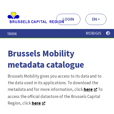
Aller
au
contenu
principal
LOGIN
EN
MOBIGIS
Home
Brussels Mobility
metadata catalogue
Brussels Mobility gives you access to its data and to
the data used in its applications. To download the
metadata and for more information, click
here
To
access the official datastore of the Brussels Capital
Region, click
here
.