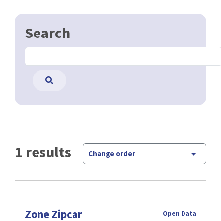
Search
1 results
Change order
Zone Zipcar
Open Data