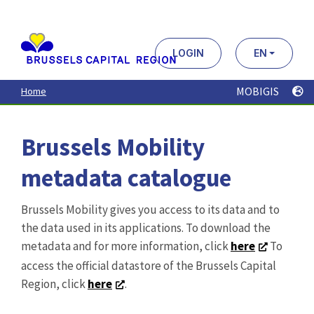
Aller
au
contenu
principal
LOGIN
EN
MOBIGIS
Home
Brussels Mobility
metadata catalogue
Brussels Mobility gives you access to its data and to
the data used in its applications. To download the
metadata and for more information, click
here
To
access the official datastore of the Brussels Capital
Region, click
here
.