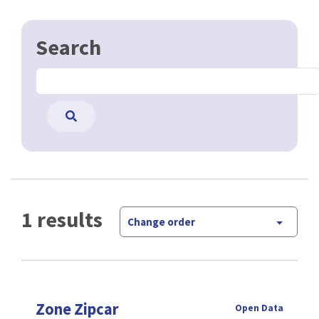
Search
1 results
Change order
Zone Zipcar
Open Data