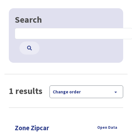
Search
1 results
Change order
Zone Zipcar
Open Data