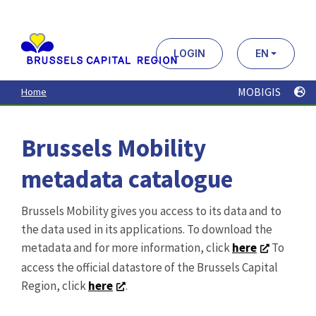
Aller
au
contenu
principal
LOGIN
EN
MOBIGIS
Home
Brussels Mobility
metadata catalogue
Brussels Mobility gives you access to its data and to
the data used in its applications. To download the
metadata and for more information, click
here
To
access the official datastore of the Brussels Capital
Region, click
here
.