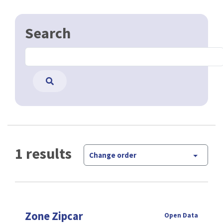
Search
1 results
Change order
Zone Zipcar
Open Data