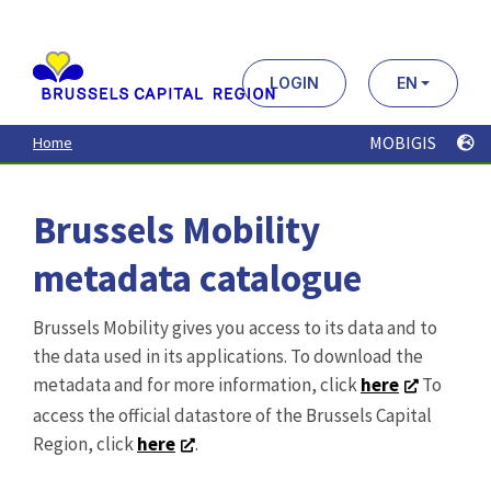
Aller
au
contenu
principal
LOGIN
EN
MOBIGIS
Home
Brussels Mobility
metadata catalogue
Brussels Mobility gives you access to its data and to
the data used in its applications. To download the
metadata and for more information, click
here
To
access the official datastore of the Brussels Capital
Region, click
here
.