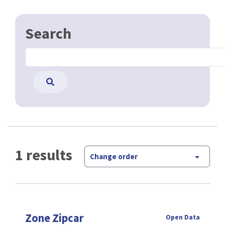
Search
1 results
Change order
Zone Zipcar
Open Data