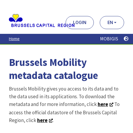
Aller
au
contenu
principal
LOGIN
EN
MOBIGIS
Home
Brussels Mobility
metadata catalogue
Brussels Mobility gives you access to its data and to
the data used in its applications. To download the
metadata and for more information, click
here
To
access the official datastore of the Brussels Capital
Region, click
here
.