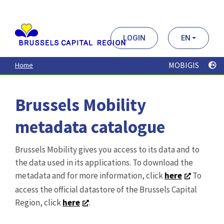
Aller
au
contenu
principal
LOGIN
EN
MOBIGIS
Home
Brussels Mobility
metadata catalogue
Brussels Mobility gives you access to its data and to
the data used in its applications. To download the
metadata and for more information, click
here
To
access the official datastore of the Brussels Capital
Region, click
here
.