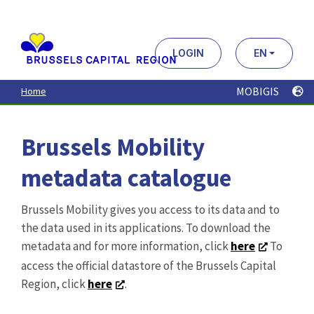
Aller
au
contenu
principal
LOGIN
EN
MOBIGIS
Home
Brussels Mobility
metadata catalogue
Brussels Mobility gives you access to its data and to
the data used in its applications. To download the
metadata and for more information, click
here
To
access the official datastore of the Brussels Capital
Region, click
here
.