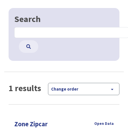
Search
1 results
Change order
Zone Zipcar
Open Data