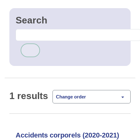
1 results
Change order
Accidents corporels (2020-2021)
Heatmap des accidents corporels
Open Data
survenus en Région de Bruxelles-Capitale en 2020
et 2021. Les accidents inclus dans la heatmap sont
les accidents survenus sur la voie publique avec
lésion corporel …