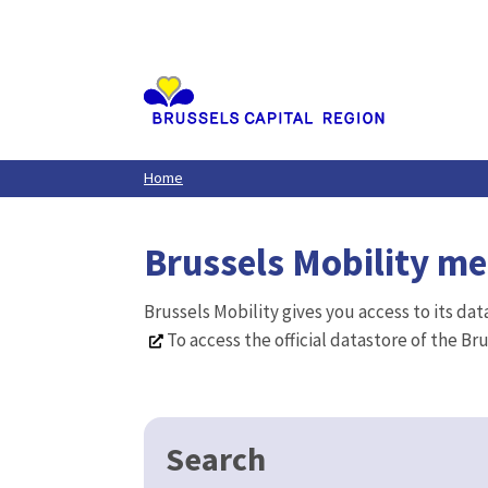
Aller
au
contenu
principal
Home
Brussels Mobility m
Brussels Mobility gives you access to its da
To access the official datastore of the Br
Search