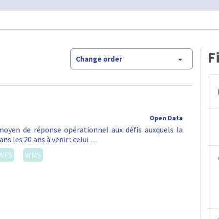
F
Change order
Open Data
oyen de réponse opérationnel aux défis auxquels la
ns les 20 ans à venir : celui …
WFS
WMS