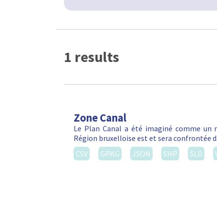
1 results
Zone Canal
Le Plan Canal a été imaginé comme un m
Région bruxelloise est et sera confrontée da
CSV
GPKG
JSON
SHP
SLD