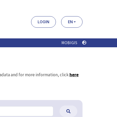
LOGIN
EN
MOBIGIS
tadata and for more information, click
here