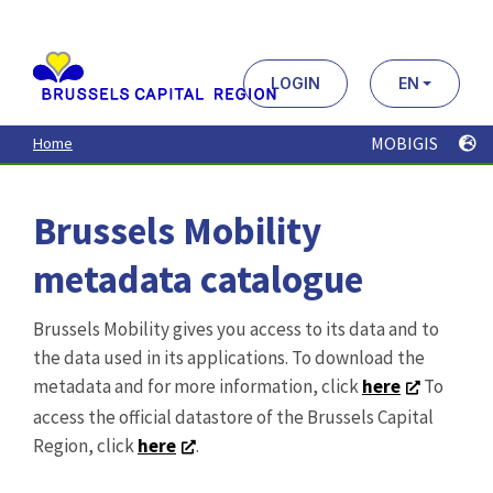
Aller
au
contenu
principal
LOGIN
EN
MOBIGIS
Home
Brussels Mobility
metadata catalogue
Brussels Mobility gives you access to its data and to
the data used in its applications. To download the
metadata and for more information, click
here
To
access the official datastore of the Brussels Capital
Region, click
here
.