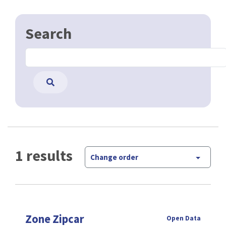
Search
1 results
Change order
Zone Zipcar
Open Data