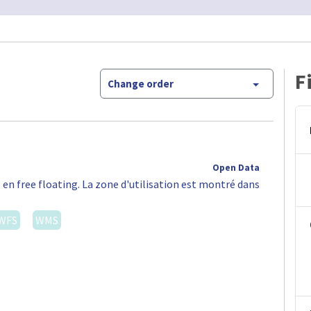
F
Change order
Open Data
 en free floating. La zone d'utilisation est montré dans
WFS
WMS