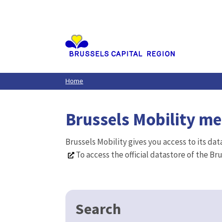
Aller
au
contenu
principal
Home
Brussels Mobility m
Brussels Mobility gives you access to its da
To access the official datastore of the Br
Search