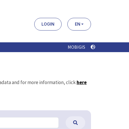
LOGIN
EN
MOBIGIS
tadata and for more information, click
here