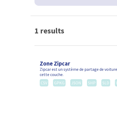
1 results
Zone Zipcar
Zipcar est un système de partage de voiture
cette couche.
CSV
GPKG
JSON
SHP
SLD