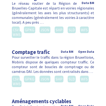
Le réseau routier de la Région de
Data BM
Bruxelles-Capitale est réparti en voiries régionales
(généralement les axes les plus structurants) et
communales (généralement les voiries à caractère
local). A peu près …
CSV
GPKG
JSON
SHP
SLD
WFS
WMS
Comptage trafic
Data BM
Open Data
Pour surveiller le traffic dans la région Bruxelloise,
Mobiris dispose de quelques compteur traffic. Ce
compteur sont de boucles de comptrage ou de
caméras DAI. Les données sont centralisés dans …
CSV
GPKG
JSON
SHP
SLD
WFS
WMS
Aménagements cyclables