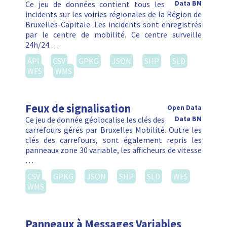
Ce jeu de données contient tous les
Data BM
incidents sur les voiries régionales de la Région de
Bruxelles-Capitale. Les incidents sont enregistrés
par le centre de mobilité. Ce centre surveille
24h/24 …
API
CSV
GPKG
JSON
SHP
SLD
WFS
WMS
Feux de signalisation
Open Data
Ce jeu de donnée géolocalise les clés des
Data BM
carrefours gérés par Bruxelles Mobilité. Outre les
clés des carrefours, sont également repris les
panneaux zone 30 variable, les afficheurs de vitesse
…
CSV
GPKG
JSON
SHP
SLD
WFS
WMS
Panneaux à Messages Variables