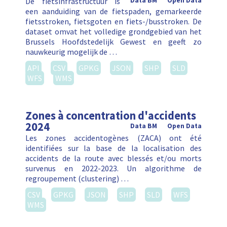
De fietsinfrastructuur is
Data BM
Open Data
een aanduiding van de fietspaden, gemarkeerde
fietsstroken, fietsgoten en fiets-/busstroken. De
dataset omvat het volledige grondgebied van het
Brussels Hoofdstedelijk Gewest en geeft zo
nauwkeurig mogelijk de …
API
CSV
GPKG
JSON
SHP
SLD
WFS
WMS
Zones à concentration d'accidents
2024
Data BM
Open Data
Les zones accidentogènes (ZACA) ont été
identifiées sur la base de la localisation des
accidents de la route avec blessés et/ou morts
survenus en 2022-2023. Un algorithme de
regroupement (clustering) …
CSV
GPKG
JSON
SHP
SLD
WFS
WMS