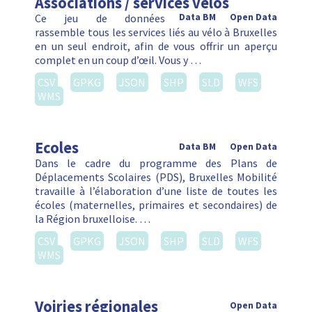
Associations / services vélos
Ce jeu de données
Data BM
Open Data
rassemble tous les services liés au vélo à Bruxelles
en un seul endroit, afin de vous offrir un aperçu
complet en un coup d’œil. Vous y …
CSV
GPKG
JSON
SHP
SLD
WFS
WMS
Ecoles
Data BM
Open Data
Dans le cadre du programme des Plans de
Déplacements Scolaires (PDS), Bruxelles Mobilité
travaille à l’élaboration d’une liste de toutes les
écoles (maternelles, primaires et secondaires) de
la Région bruxelloise. …
CSV
GPKG
JSON
SHP
SLD
WFS
WMS
Voiries régionales
Open Data