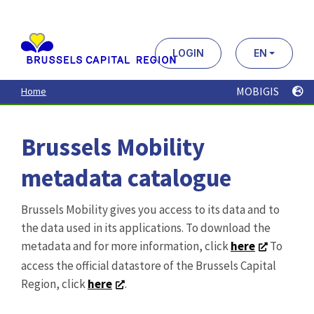
Aller
au
contenu
principal
LOGIN
EN
MOBIGIS
Home
Brussels Mobility
metadata catalogue
Brussels Mobility gives you access to its data and to
the data used in its applications. To download the
metadata and for more information, click
here
To
access the official datastore of the Brussels Capital
Region, click
here
.