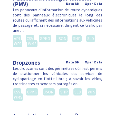
(PMV)
Data BM
Open Data
Les panneaux d'information de route dynamiques
sont des panneaux électroniques le long des
routes qui affichent des informations aux véhicules
de passage et, si nécessaire, dirigent ce trafic par
une …
API
CSV
GPKG
JSON
SHP
SLD
WFS
WMS
Dropzones
Data BM
Open Data
Les dropzones sont des périmètres où il est permis
de stationner les véhicules des services de
cyclopartage en flotte libre ; à savoir les vélos,
trottinettes et scooters partagés en …
CSV
GPKG
JSON
SHP
SLD
WFS
WMS