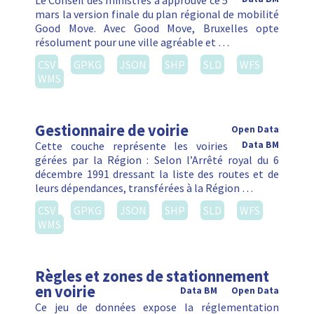
Le Conseil des ministres a approuvé ce 5
mars la version finale du plan régional de mobilité
Good Move. Avec Good Move, Bruxelles opte
résolument pour une ville agréable et …
CSV
GPKG
JSON
SHP
SLD
WFS
WMS
Gestionnaire de voirie
Open Data
Cette couche représente les voiries
Data BM
gérées par la Région : Selon l’Arrêté royal du 6
décembre 1991 dressant la liste des routes et de
leurs dépendances, transférées à la Région …
CSV
GPKG
JSON
SHP
SLD
WFS
WMS
Règles et zones de stationnement
en voirie
Data BM
Open Data
Ce jeu de données expose la réglementation