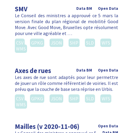
SMV
Data BM
Open Data
Le Conseil des ministres a approuvé ce 5 mars la
version finale du plan régional de mobilité Good
Move. Avec Good Move, Bruxelles opte résolument
pour une ville agréable et …
CSV
GPKG
JSON
SHP
SLD
WFS
WMS
Axes de rues
Data BM
Open Data
Les axes de rue sont adaptés pour leur permettre
de jouer un rôle comme référentiel de voiries. Il est
prévu que la couche de base sera réprise en Urbis.
CSV
GPKG
JSON
SHP
SLD
WFS
WMS
Mailles (v 2020-11-06)
Open Data
Data BM