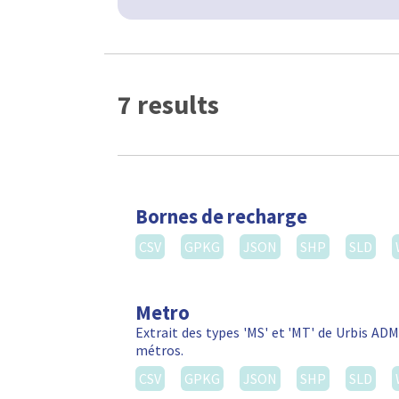
7 results
Bornes de recharge
CSV
GPKG
JSON
SHP
SLD
Metro
Extrait des types 'MS' et 'MT' de Urbis ADM
métros.
CSV
GPKG
JSON
SHP
SLD