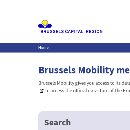
Aller
au
contenu
principal
Home
Brussels Mobility m
Brussels Mobility gives you access to its da
To access the official datastore of the Br
Search