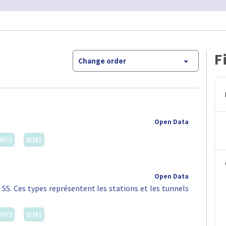
F
Change order
Open Data
WFS
WMS
Open Data
 SS. Ces types représentent les stations et les tunnels
WFS
WMS