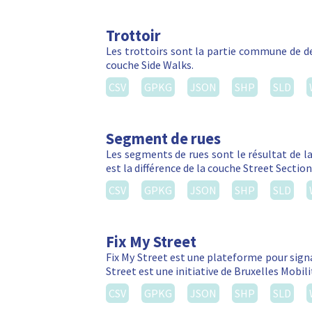
Trottoir
Les trottoirs sont la partie commune de d
couche Side Walks.
CSV
GPKG
JSON
SHP
SLD
Segment de rues
Les segments de rues sont le résultat de l
est la différence de la couche Street Sectio
CSV
GPKG
JSON
SHP
SLD
Fix My Street
Fix My Street est une plateforme pour signal
Street est une initiative de Bruxelles Mobi
CSV
GPKG
JSON
SHP
SLD