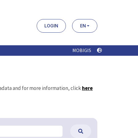
LOGIN
EN
MOBIGIS
tadata and for more information, click
here