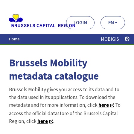
Aller
au
contenu
principal
LOGIN
EN
MOBIGIS
Home
Brussels Mobility
metadata catalogue
Brussels Mobility gives you access to its data and to
the data used in its applications. To download the
metadata and for more information, click
here
To
access the official datastore of the Brussels Capital
Region, click
here
.