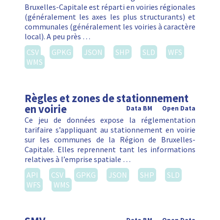
Bruxelles-Capitale est réparti en voiries régionales
(généralement les axes les plus structurants) et
communales (généralement les voiries à caractère
local). A peu près …
CSV
GPKG
JSON
SHP
SLD
WFS
WMS
Règles et zones de stationnement
en voirie
Data BM
Open Data
Ce jeu de données expose la réglementation
tarifaire s’appliquant au stationnement en voirie
sur les communes de la Région de Bruxelles-
Capitale. Elles reprennent tant les informations
relatives à l’emprise spatiale …
API
CSV
GPKG
JSON
SHP
SLD
WFS
WMS