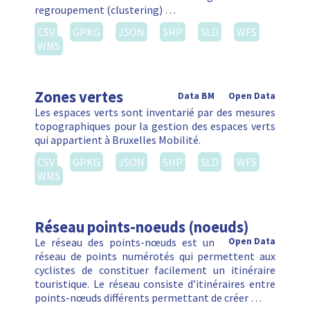
regroupement (clustering) …
CSV
GPKG
JSON
SHP
SLD
WFS
WMS
Zones vertes
Data BM
Open Data
Les espaces verts sont inventarié par des mesures
topographiques pour la gestion des espaces verts
qui appartient à Bruxelles Mobilité.
CSV
GPKG
JSON
SHP
SLD
WFS
WMS
Réseau points-noeuds (noeuds)
Le réseau des points-nœuds est un
Open Data
réseau de points numérotés qui permettent aux
cyclistes de constituer facilement un itinéraire
touristique. Le réseau consiste d’itinéraires entre
points-nœuds différents permettant de créer …