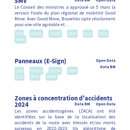
SMV
Data BM
Open Data
Le Conseil des ministres a approuvé ce 5 mars la
version finale du plan régional de mobilité Good
Move. Avec Good Move, Bruxelles opte résolument
pour une ville agréable et …
CSV
GPKG
JSON
SHP
SLD
WFS
WMS
Panneaux (E-Sign)
Open Data
Data BM
CSV
GPKG
JSON
SHP
SLD
WFS
WMS
Zones à concentration d'accidents
2024
Data BM
Open Data
Les zones accidentogènes (ZACA) ont été
identifiées sur la base de la localisation des
accidents de la route avec blessés et/ou morts
survenus en 2022-2023. Un algorithme de