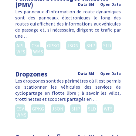
(PMV)
Data BM
Open Data
Les panneaux d'information de route dynamiques
sont des panneaux électroniques le long des
routes qui affichent des informations aux véhicules
de passage et, si nécessaire, dirigent ce trafic par
une …
API
CSV
GPKG
JSON
SHP
SLD
WFS
WMS
Dropzones
Data BM
Open Data
Les dropzones sont des périmètres où il est permis
de stationner les véhicules des services de
cyclopartage en flotte libre ; à savoir les vélos,
trottinettes et scooters partagés en …
CSV
GPKG
JSON
SHP
SLD
WFS
WMS