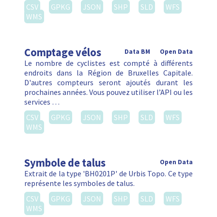
CSV
GPKG
JSON
SHP
SLD
WFS
WMS
Comptage vélos
Data BM
Open Data
Le nombre de cyclistes est compté à différents
endroits dans la Région de Bruxelles Capitale.
D'autres compteurs seront ajoutés durant les
prochaines années. Vous pouvez utiliser l’API ou les
services …
CSV
GPKG
JSON
SHP
SLD
WFS
WMS
Symbole de talus
Open Data
Extrait de la type 'BH0201P' de Urbis Topo. Ce type
représente les symboles de talus.
CSV
GPKG
JSON
SHP
SLD
WFS
WMS