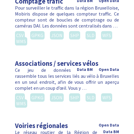
Comptage trafic
Data BM
Open Data
Pour surveiller le traffic dans la région Bruxelloise,
Mobiris dispose de quelques compteur traffic. Ce
compteur sont de boucles de comptrage ou de
caméras DAI. Les données sont centralisés dans …
CSV
GPKG
JSON
SHP
SLD
WFS
WMS
Associations / services vélos
Ce jeu de données
Data BM
Open Data
rassemble tous les services liés au vélo à Bruxelles
en un seul endroit, afin de vous offrir un aperçu
complet en un coup d’œil. Vous y …
CSV
GPKG
JSON
SHP
SLD
WFS
WMS
Voiries régionales
Open Data
Le réseau routier de la Région de
Data BM