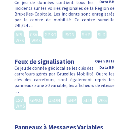
Ce jeu de données contient tous les
Data BM
incidents sur les voiries régionales de la Région de
Bruxelles-Capitale. Les incidents sont enregistrés
par le centre de mobilité. Ce centre surveille
24h/24 …
API
CSV
GPKG
JSON
SHP
SLD
WFS
WMS
Feux de signalisation
Open Data
Ce jeu de donnée géolocalise les clés des
Data BM
carrefours gérés par Bruxelles Mobilité. Outre les
clés des carrefours, sont également repris les
panneaux zone 30 variable, les afficheurs de vitesse
…
CSV
GPKG
JSON
SHP
SLD
WFS
WMS
Panneaux à Messages Variables