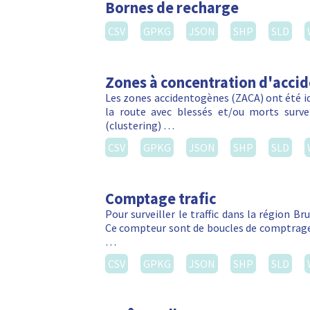
Bornes de recharge
CSV
GPKG
JSON
SHP
SLD
Zones à concentration d'acci
Les zones accidentogènes (ZACA) ont été ide
la route avec blessés et/ou morts sur
(clustering) …
CSV
GPKG
JSON
SHP
SLD
Comptage trafic
Pour surveiller le traffic dans la région Br
Ce compteur sont de boucles de comptrage 
…
CSV
GPKG
JSON
SHP
SLD