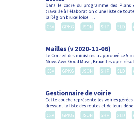
Dans le cadre du programme des Plans d
travaille à l’élaboration d’une liste de tou
la Région bruxelloise. …
CSV
GPKG
JSON
SHP
SLD
Mailles (v 2020-11-06)
Le Conseil des ministres a approuvé ce 5 m
Move. Avec Good Move, Bruxelles opte réso
CSV
GPKG
JSON
SHP
SLD
Gestionnaire de voirie
Cette couche représente les voiries gérées 
dressant la liste des routes et de leurs dé
CSV
GPKG
JSON
SHP
SLD