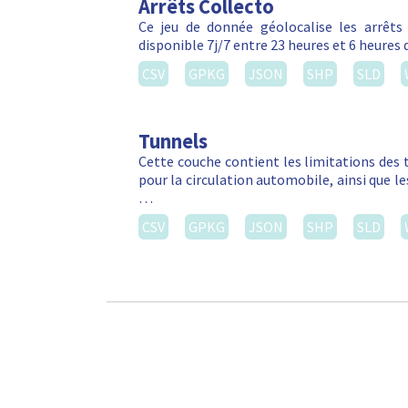
Arrêts Collecto
Ce jeu de donnée géolocalise les arrêts C
disponible 7j/7 entre 23 heures et 6 heures 
CSV
GPKG
JSON
SHP
SLD
Tunnels
Cette couche contient les limitations des 
pour la circulation automobile, ainsi que l
…
CSV
GPKG
JSON
SHP
SLD