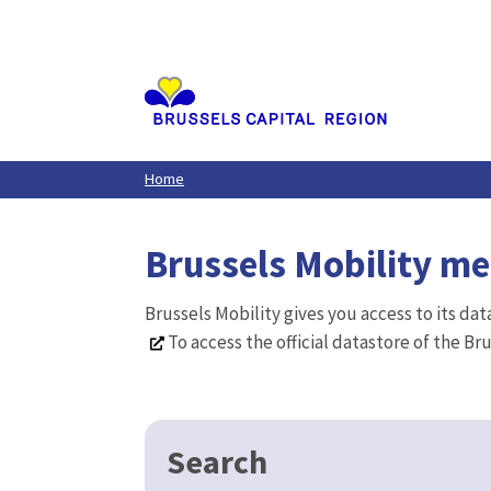
Aller
au
contenu
principal
Home
Brussels Mobility m
Brussels Mobility gives you access to its da
To access the official datastore of the Br
Search