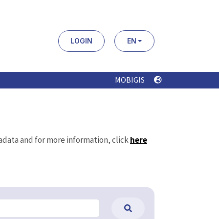
LOGIN
EN
MOBIGIS
tadata and for more information, click
here