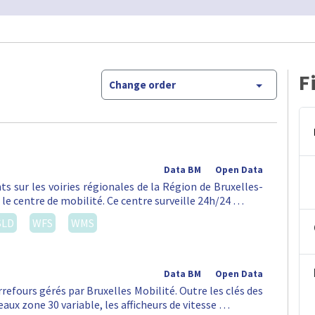
F
Change order
Data BM
Open Data
ts sur les voiries régionales de la Région de Bruxelles-
 le centre de mobilité. Ce centre surveille 24h/24 …
SLD
WFS
WMS
Data BM
Open Data
rrefours gérés par Bruxelles Mobilité. Outre les clés des
aux zone 30 variable, les afficheurs de vitesse …