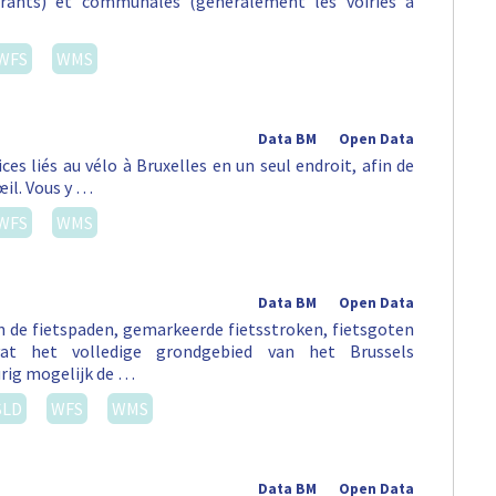
urants) et communales (généralement les voiries à
WFS
WMS
Data BM
Open Data
es liés au vélo à Bruxelles en un seul endroit, afin de
œil. Vous y …
WFS
WMS
Data BM
Open Data
an de fietspaden, gemarkeerde fietsstroken, fietsgoten
vat het volledige grondgebied van het Brussels
rig mogelijk de …
SLD
WFS
WMS
Data BM
Open Data