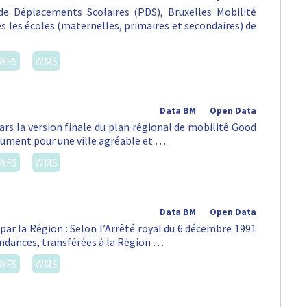
e Déplacements Scolaires (PDS), Bruxelles Mobilité
tes les écoles (maternelles, primaires et secondaires) de
WFS
WMS
Data BM
Open Data
ars la version finale du plan régional de mobilité Good
lument pour une ville agréable et …
WFS
WMS
Data BM
Open Data
par la Région : Selon l’Arrêté royal du 6 décembre 1991
pendances, transférées à la Région …
WFS
WMS