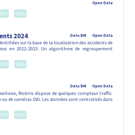
Open Data
WFS
WMS
dents 2024
Data BM
Open Data
ntifiées sur la base de la localisation des accidents de
venus en 2022-2023. Un algorithme de regroupement
WFS
WMS
Data BM
Open Data
uxelloise, Mobiris dispose de quelques compteur traffic.
ou de caméras DAI. Les données sont centralisés dans
WFS
WMS