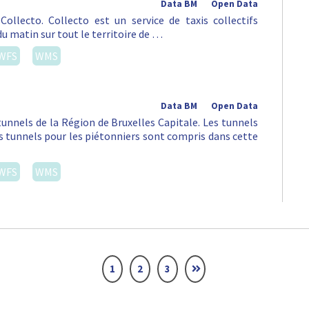
Data BM
Open Data
ollecto. Collecto est un service de taxis collectifs
du matin sur tout le territoire de …
WFS
WMS
Data BM
Open Data
tunnels de la Région de Bruxelles Capitale. Les tunnels
es tunnels pour les piétonniers sont compris dans cette
WFS
WMS
1
2
3