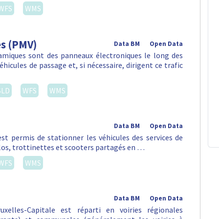
WFS
WMS
es (PMV)
Data BM
Open Data
amiques sont des panneaux électroniques le long des
hicules de passage et, si nécessaire, dirigent ce trafic
SLD
WFS
WMS
Data BM
Open Data
st permis de stationner les véhicules des services de
vélos, trottinettes et scooters partagés en …
WFS
WMS
Data BM
Open Data
xelles-Capitale est réparti en voiries régionales