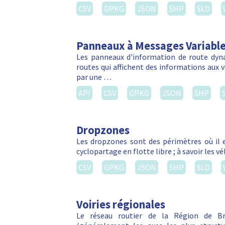
CSV
GPKG
JSON
SHP
SLD
Panneaux à Messages Variabl
Les panneaux d'information de route dyn
routes qui affichent des informations aux vé
par une …
API
CSV
GPKG
JSON
SHP
Dropzones
Les dropzones sont des périmètres où il e
cyclopartage en flotte libre ; à savoir les 
CSV
GPKG
JSON
SHP
SLD
Voiries régionales
Le réseau routier de la Région de Bru