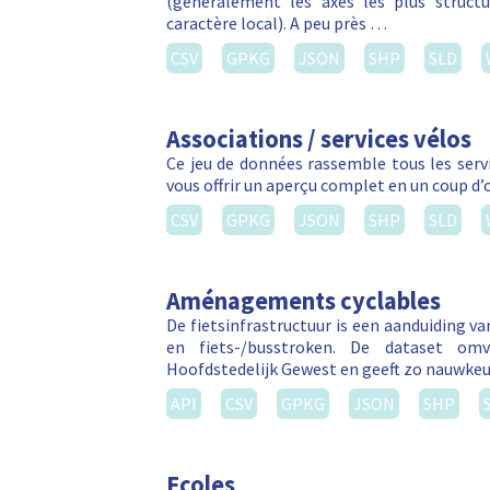
(généralement les axes les plus struct
caractère local). A peu près …
CSV
GPKG
JSON
SHP
SLD
Associations / services vélos
Ce jeu de données rassemble tous les servic
vous offrir un aperçu complet en un coup d’
CSV
GPKG
JSON
SHP
SLD
Aménagements cyclables
De fietsinfrastructuur is een aanduiding v
en fiets-/busstroken. De dataset om
Hoofdstedelijk Gewest en geeft zo nauwkeu
API
CSV
GPKG
JSON
SHP
Ecoles