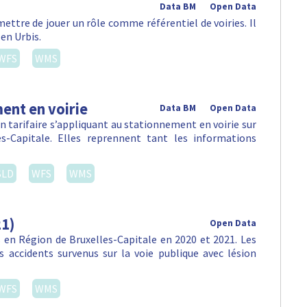
Data BM
Open Data
ettre de jouer un rôle comme référentiel de voiries. Il
 en Urbis.
WFS
WMS
ent en voirie
Data BM
Open Data
 tarifaire s’appliquant au stationnement en voirie sur
-Capitale. Elles reprennent tant les informations
SLD
WFS
WMS
21)
Open Data
en Région de Bruxelles-Capitale en 2020 et 2021. Les
 accidents survenus sur la voie publique avec lésion
WFS
WMS