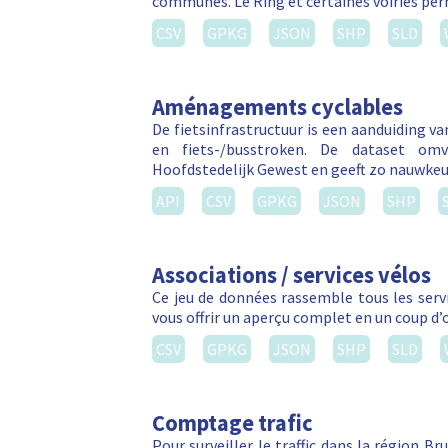
communes. Le Ring et certaines voiries per
CSV
GPKG
JSON
SHP
SLD
Aménagements cyclables
De fietsinfrastructuur is een aanduiding v
en fiets-/busstroken. De dataset om
Hoofdstedelijk Gewest en geeft zo nauwkeu
API
CSV
GPKG
JSON
SHP
Associations / services vélos
Ce jeu de données rassemble tous les servic
vous offrir un aperçu complet en un coup d’
CSV
GPKG
JSON
SHP
SLD
Comptage trafic
Pour surveiller le traffic dans la région Br