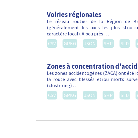
Voiries régionales
Le réseau routier de la Région de Bru
(généralement les axes les plus struct
caractère local). A peu près …
CSV
GPKG
JSON
SHP
SLD
Zones à concentration d'acci
Les zones accidentogènes (ZACA) ont été ide
la route avec blessés et/ou morts sur
(clustering) …
CSV
GPKG
JSON
SHP
SLD