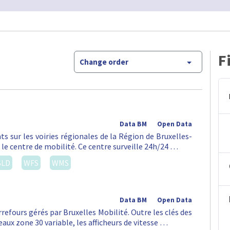
F
Change order
Data BM
Open Data
ts sur les voiries régionales de la Région de Bruxelles-
 le centre de mobilité. Ce centre surveille 24h/24 …
SLD
WFS
WMS
Data BM
Open Data
rrefours gérés par Bruxelles Mobilité. Outre les clés des
aux zone 30 variable, les afficheurs de vitesse …