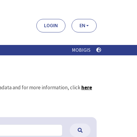
LOGIN
EN
MOBIGIS
tadata and for more information, click
here