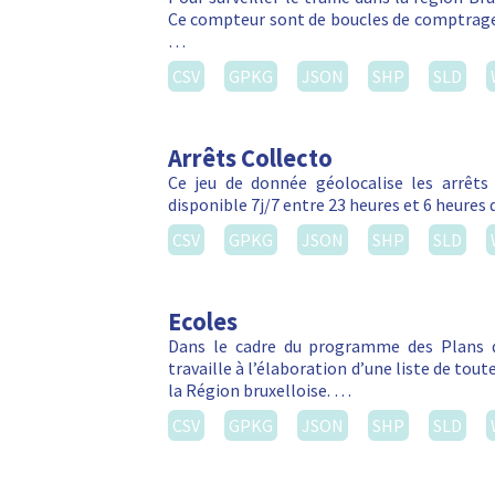
Ce compteur sont de boucles de comptrage 
…
CSV
GPKG
JSON
SHP
SLD
Arrêts Collecto
Ce jeu de donnée géolocalise les arrêts C
disponible 7j/7 entre 23 heures et 6 heures 
CSV
GPKG
JSON
SHP
SLD
Ecoles
Dans le cadre du programme des Plans d
travaille à l’élaboration d’une liste de tou
la Région bruxelloise. …
CSV
GPKG
JSON
SHP
SLD