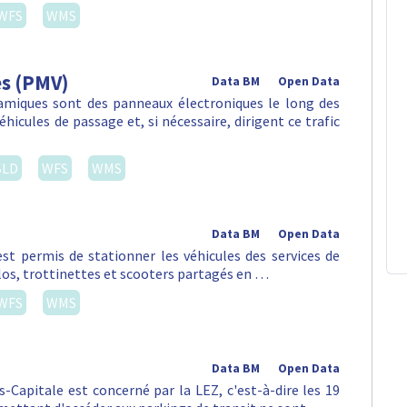
WFS
WMS
es (PMV)
Data BM
Open Data
amiques sont des panneaux électroniques le long des
hicules de passage et, si nécessaire, dirigent ce trafic
SLD
WFS
WMS
Data BM
Open Data
st permis de stationner les véhicules des services de
vélos, trottinettes et scooters partagés en …
WFS
WMS
Data BM
Open Data
s-Capitale est concerné par la LEZ, c'est-à-dire les 19