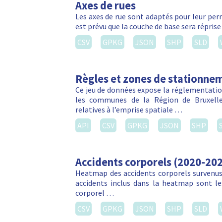
Axes de rues
Les axes de rue sont adaptés pour leur perm
est prévu que la couche de base sera réprise
CSV
GPKG
JSON
SHP
SLD
Règles et zones de stationnem
Ce jeu de données expose la réglementation
les communes de la Région de Bruxelles
relatives à l’emprise spatiale …
API
CSV
GPKG
JSON
SHP
Accidents corporels (2020-20
Heatmap des accidents corporels survenus 
accidents inclus dans la heatmap sont les
corporel …
CSV
GPKG
JSON
SHP
SLD