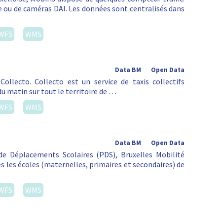
ou de caméras DAI. Les données sont centralisés dans
WFS
WMS
Data BM
Open Data
ollecto. Collecto est un service de taxis collectifs
du matin sur tout le territoire de …
WFS
WMS
Data BM
Open Data
e Déplacements Scolaires (PDS), Bruxelles Mobilité
tes les écoles (maternelles, primaires et secondaires) de
WFS
WMS