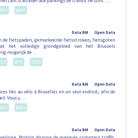
mettant d'accéder aux parkings de transit ne sont …
WFS
WMS
Data BM
Open Data
an de fietspaden, gemarkeerde fietsstroken, fietsgoten
vat het volledige grondgebied van het Brussels
rig mogelijk de …
SLD
WFS
WMS
Data BM
Open Data
es liés au vélo à Bruxelles en un seul endroit, afin de
œil. Vous y …
WFS
WMS
Data BM
Open Data
uxelloise, Mobiris dispose de quelques compteur traffic.