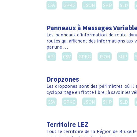
CSV
GPKG
JSON
SHP
SLD
Panneaux à Messages Variabl
Les panneaux d'information de route dyn
routes qui affichent des informations aux vé
par une …
API
CSV
GPKG
JSON
SHP
Dropzones
Les dropzones sont des périmètres où il e
cyclopartage en flotte libre ; à savoir les 
CSV
GPKG
JSON
SHP
SLD
Territoire LEZ
Tout le territoire de la Région de Bruxelle