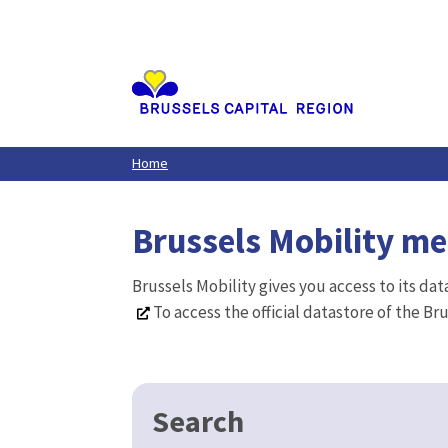
Aller
au
contenu
principal
Home
Brussels Mobility m
Brussels Mobility gives you access to its da
To access the official datastore of the Br
Search