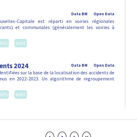
Data BM
Open Data
xelles-Capitale est réparti en voiries régionales
urants) et communales (généralement les voiries à
WFS
WMS
dents 2024
Data BM
Open Data
ntifiées sur la base de la localisation des accidents de
venus en 2022-2023. Un algorithme de regroupement
WFS
WMS