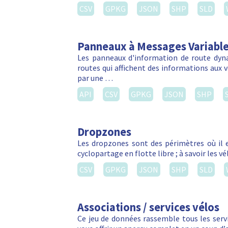
CSV
GPKG
JSON
SHP
SLD
Panneaux à Messages Variabl
Les panneaux d'information de route dyn
routes qui affichent des informations aux vé
par une …
API
CSV
GPKG
JSON
SHP
Dropzones
Les dropzones sont des périmètres où il e
cyclopartage en flotte libre ; à savoir les 
CSV
GPKG
JSON
SHP
SLD
Associations / services vélos
Ce jeu de données rassemble tous les servic