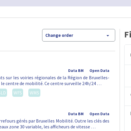
F
Change order
Data BM
Open Data
ts sur les voiries régionales de la Région de Bruxelles-
 le centre de mobilité. Ce centre surveille 24h/24 …
SLD
WFS
WMS
Data BM
Open Data
rrefours gérés par Bruxelles Mobilité. Outre les clés des
aux zone 30 variable, les afficheurs de vitesse …