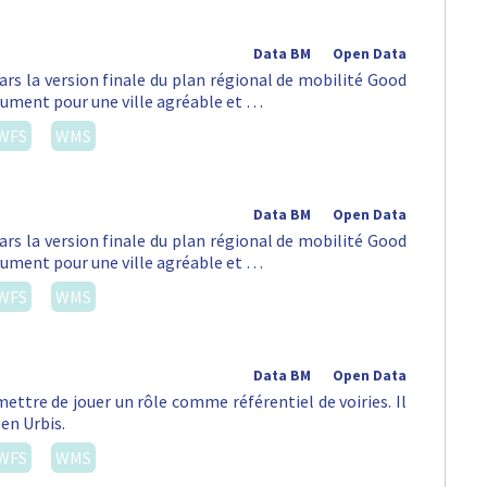
Data BM
Open Data
ars la version finale du plan régional de mobilité Good
lument pour une ville agréable et …
WFS
WMS
Data BM
Open Data
ars la version finale du plan régional de mobilité Good
lument pour une ville agréable et …
WFS
WMS
Data BM
Open Data
ettre de jouer un rôle comme référentiel de voiries. Il
 en Urbis.
WFS
WMS