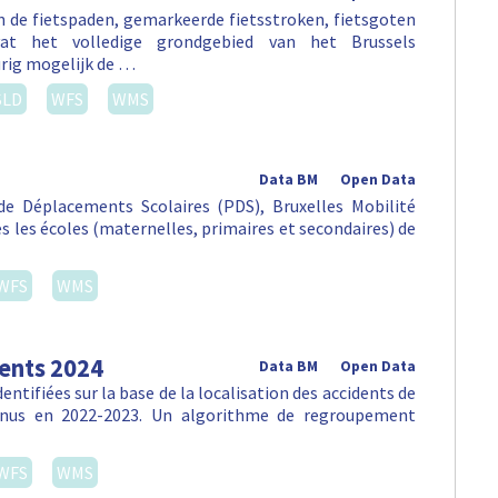
an de fietspaden, gemarkeerde fietsstroken, fietsgoten
vat het volledige grondgebied van het Brussels
rig mogelijk de …
SLD
WFS
WMS
Data BM
Open Data
e Déplacements Scolaires (PDS), Bruxelles Mobilité
tes les écoles (maternelles, primaires et secondaires) de
WFS
WMS
dents 2024
Data BM
Open Data
ntifiées sur la base de la localisation des accidents de
venus en 2022-2023. Un algorithme de regroupement
WFS
WMS