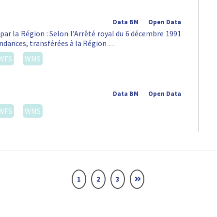
Data BM
Open Data
par la Région : Selon l’Arrêté royal du 6 décembre 1991
pendances, transférées à la Région …
WFS
WMS
Data BM
Open Data
WFS
WMS
1
2
3