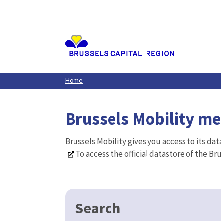
Aller
au
contenu
principal
Home
Brussels Mobility m
Brussels Mobility gives you access to its da
To access the official datastore of the Br
Search