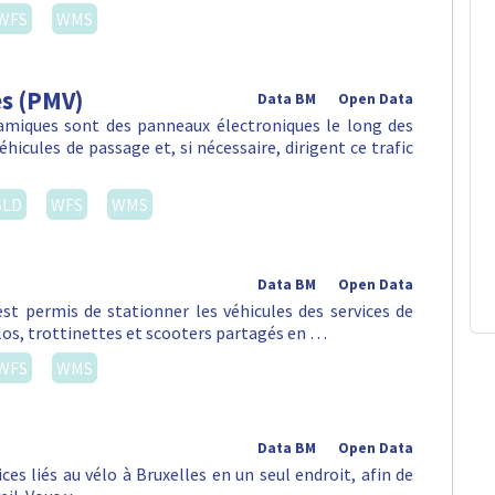
WFS
WMS
es (PMV)
Data BM
Open Data
amiques sont des panneaux électroniques le long des
hicules de passage et, si nécessaire, dirigent ce trafic
SLD
WFS
WMS
Data BM
Open Data
st permis de stationner les véhicules des services de
vélos, trottinettes et scooters partagés en …
WFS
WMS
Data BM
Open Data
es liés au vélo à Bruxelles en un seul endroit, afin de