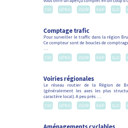
vous offrir un aperçu complet en un coup d’
CSV
GPKG
JSON
SHP
SLD
Comptage trafic
Pour surveiller le traffic dans la région Br
Ce compteur sont de boucles de comptrage 
…
CSV
GPKG
JSON
SHP
SLD
Voiries régionales
Le réseau routier de la Région de Bru
(généralement les axes les plus struct
caractère local). A peu près …
CSV
GPKG
JSON
SHP
SLD
Aménagements cyclables