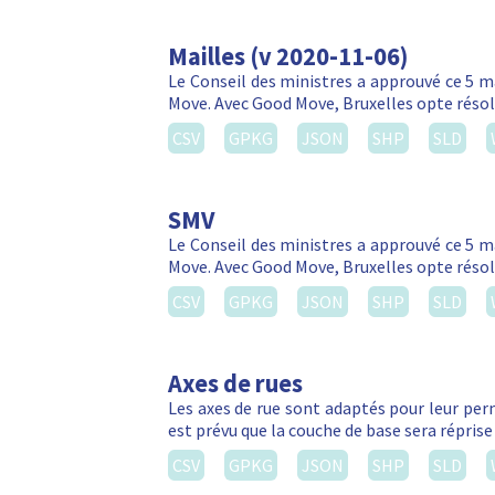
Mailles (v 2020-11-06)
Le Conseil des ministres a approuvé ce 5 m
Move. Avec Good Move, Bruxelles opte réso
CSV
GPKG
JSON
SHP
SLD
SMV
Le Conseil des ministres a approuvé ce 5 m
Move. Avec Good Move, Bruxelles opte réso
CSV
GPKG
JSON
SHP
SLD
Axes de rues
Les axes de rue sont adaptés pour leur perm
est prévu que la couche de base sera réprise
CSV
GPKG
JSON
SHP
SLD