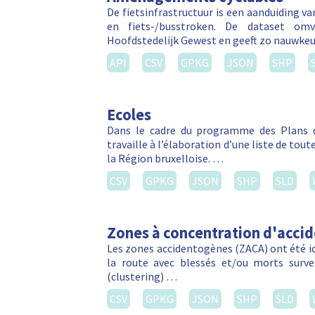
De fietsinfrastructuur is een aanduiding v
en fiets-/busstroken. De dataset om
Hoofdstedelijk Gewest en geeft zo nauwkeu
API
CSV
GPKG
JSON
SHP
Ecoles
Dans le cadre du programme des Plans d
travaille à l’élaboration d’une liste de tou
la Région bruxelloise. …
CSV
GPKG
JSON
SHP
SLD
Zones à concentration d'acci
Les zones accidentogènes (ZACA) ont été ide
la route avec blessés et/ou morts sur
(clustering) …
CSV
GPKG
JSON
SHP
SLD