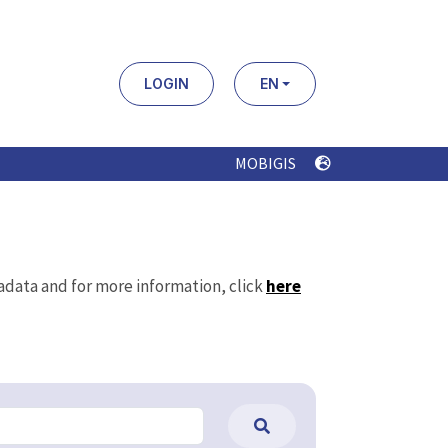
LOGIN
EN
MOBIGIS
tadata and for more information, click
here