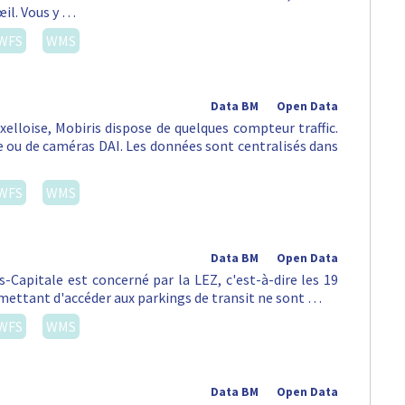
œil. Vous y …
WFS
WMS
Data BM
Open Data
uxelloise, Mobiris dispose de quelques compteur traffic.
ou de caméras DAI. Les données sont centralisés dans
WFS
WMS
Data BM
Open Data
s-Capitale est concerné par la LEZ, c'est-à-dire les 19
mettant d'accéder aux parkings de transit ne sont …
WFS
WMS
Data BM
Open Data