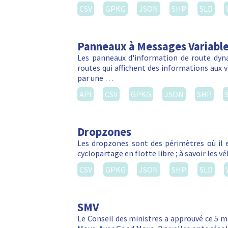
CSV
GPKG
JSON
SHP
SLD
Panneaux à Messages Variabl
Les panneaux d'information de route dyn
routes qui affichent des informations aux vé
par une …
API
CSV
GPKG
JSON
SHP
Dropzones
Les dropzones sont des périmètres où il e
cyclopartage en flotte libre ; à savoir les 
CSV
GPKG
JSON
SHP
SLD
SMV
Le Conseil des ministres a approuvé ce 5 m