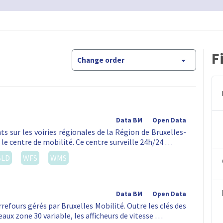
F
Change order
Data BM
Open Data
ts sur les voiries régionales de la Région de Bruxelles-
 le centre de mobilité. Ce centre surveille 24h/24 …
SLD
WFS
WMS
Data BM
Open Data
rrefours gérés par Bruxelles Mobilité. Outre les clés des
aux zone 30 variable, les afficheurs de vitesse …