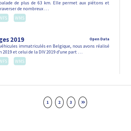
alade de plus de 63 km. Elle permet aux piétons et
e traverser de nombreux …
WFS
WMS
ges 2019
Open Data
véhicules immatriculés en Belgique, nous avons réalisé
n 2019 et celui de la DIV 2019 d’une part …
WFS
WMS
1
2
3