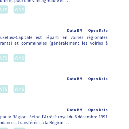
lument pour une ville agréable et …
WFS
WMS
Data BM
Open Data
xelles-Capitale est réparti en voiries régionales
urants) et communales (généralement les voiries à
WFS
WMS
Data BM
Open Data
WFS
WMS
Data BM
Open Data
par la Région : Selon l’Arrêté royal du 6 décembre 1991
pendances, transférées à la Région …