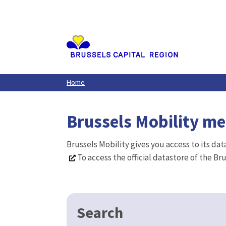
Aller
au
contenu
principal
Home
Brussels Mobility m
Brussels Mobility gives you access to its da
To access the official datastore of the Br
Search