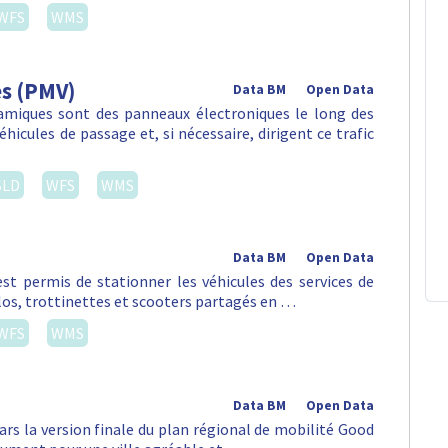
WFS
WMS
es (PMV)
Data BM
Open Data
amiques sont des panneaux électroniques le long des
hicules de passage et, si nécessaire, dirigent ce trafic
SLD
WFS
WMS
Data BM
Open Data
st permis de stationner les véhicules des services de
vélos, trottinettes et scooters partagés en …
WFS
WMS
Data BM
Open Data
ars la version finale du plan régional de mobilité Good