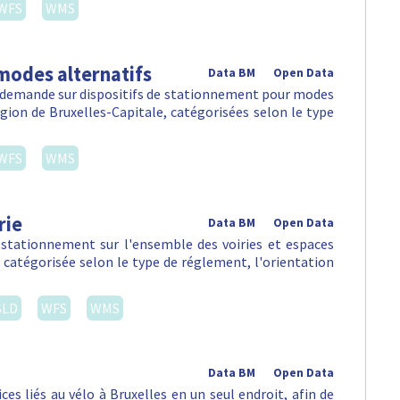
WFS
WMS
modes alternatifs
Data BM
Open Data
la demande sur dispositifs de stationnement pour modes
égion de Bruxelles-Capitale, catégorisées selon le type
WFS
WMS
rie
Data BM
Open Data
 stationnement sur l'ensemble des voiries et espaces
, catégorisée selon le type de réglement, l'orientation
SLD
WFS
WMS
Data BM
Open Data
es liés au vélo à Bruxelles en un seul endroit, afin de