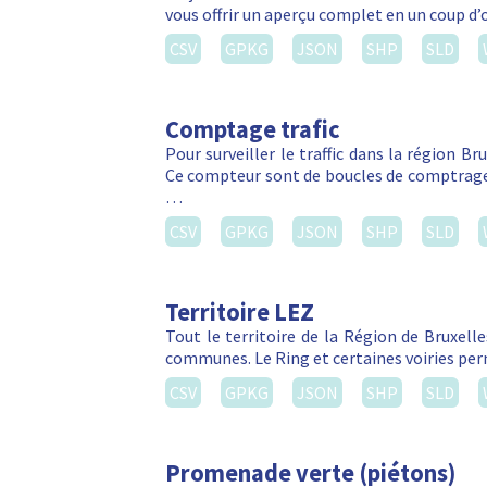
vous offrir un aperçu complet en un coup d’
CSV
GPKG
JSON
SHP
SLD
Comptage trafic
Pour surveiller le traffic dans la région Br
Ce compteur sont de boucles de comptrage 
…
CSV
GPKG
JSON
SHP
SLD
Territoire LEZ
Tout le territoire de la Région de Bruxelle
communes. Le Ring et certaines voiries per
CSV
GPKG
JSON
SHP
SLD
Promenade verte (piétons)