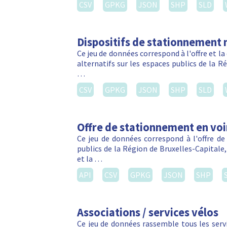
CSV
GPKG
JSON
SHP
SLD
Dispositifs de stationnement 
Ce jeu de données correspond à l'offre et 
alternatifs sur les espaces publics de la R
…
CSV
GPKG
JSON
SHP
SLD
Offre de stationnement en voi
Ce jeu de données correspond à l'offre de
publics de la Région de Bruxelles-Capitale
et la …
API
CSV
GPKG
JSON
SHP
Associations / services vélos
Ce jeu de données rassemble tous les servic