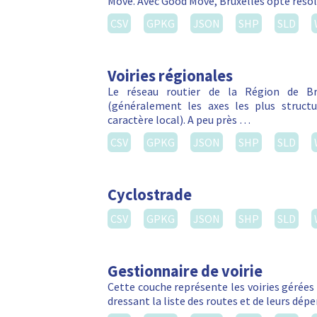
Move. Avec Good Move, Bruxelles opte réso
CSV
GPKG
JSON
SHP
SLD
Voiries régionales
Le réseau routier de la Région de Bru
(généralement les axes les plus struct
caractère local). A peu près …
CSV
GPKG
JSON
SHP
SLD
Cyclostrade
CSV
GPKG
JSON
SHP
SLD
Gestionnaire de voirie
Cette couche représente les voiries gérées 
dressant la liste des routes et de leurs dé