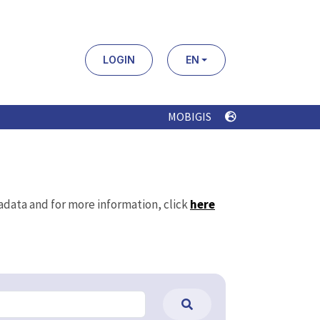
LOGIN
EN
MOBIGIS
tadata and for more information, click
here