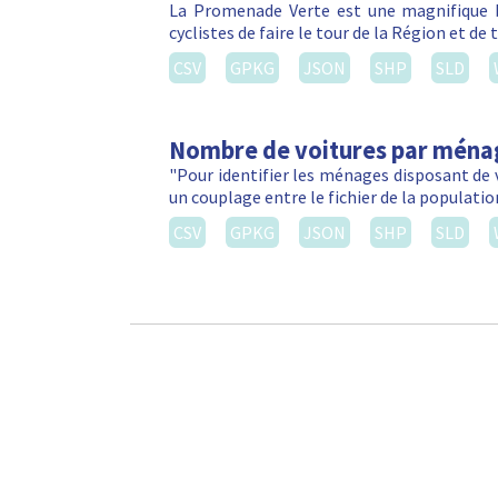
La Promenade Verte est une magnifique b
cyclistes de faire le tour de la Région et d
CSV
GPKG
JSON
SHP
SLD
Nombre de voitures par ména
"Pour identifier les ménages disposant de 
un couplage entre le fichier de la populatio
CSV
GPKG
JSON
SHP
SLD