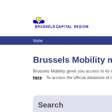
Aller
au
contenu
principal
Home
Brussels Mobility m
Brussels Mobility gives you access to its da
To access the official datastore of the Br
Search