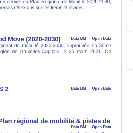
en oeuvre du Plan Régional de Mobilité 2020-2030, une
réflexions sur les freins et leviers …
od Move (2020-2030)
Data BM
Open Data
nal de mobilité 2020-2030, approuvée en 3ème lecture
lles-Capitale le 25 mars 2021. Ce document est …
2
Data BM
Open Data
an régional de mobilité & pistes de
Data BM
Open Data
té dans le cadre du processus d'évaluation du Plan