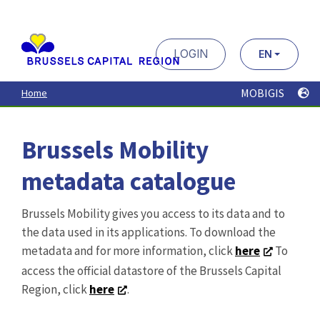
Aller
au
contenu
principal
LOGIN
EN
MOBIGIS
Home
Brussels Mobility
metadata catalogue
Brussels Mobility gives you access to its data and to
the data used in its applications. To download the
metadata and for more information, click
here
To
access the official datastore of the Brussels Capital
Region, click
here
.