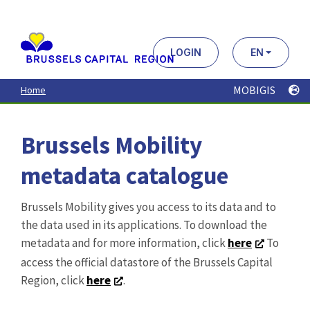
Aller
au
contenu
principal
LOGIN
EN
MOBIGIS
Home
Brussels Mobility
metadata catalogue
Brussels Mobility gives you access to its data and to
the data used in its applications. To download the
metadata and for more information, click
here
To
access the official datastore of the Brussels Capital
Region, click
here
.