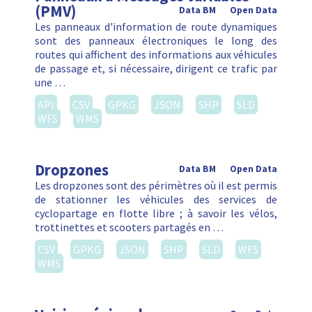
(PMV)
Data BM
Open Data
Les panneaux d'information de route dynamiques
sont des panneaux électroniques le long des
routes qui affichent des informations aux véhicules
de passage et, si nécessaire, dirigent ce trafic par
une …
API
CSV
GPKG
JSON
SHP
SLD
WFS
WMS
Dropzones
Data BM
Open Data
Les dropzones sont des périmètres où il est permis
de stationner les véhicules des services de
cyclopartage en flotte libre ; à savoir les vélos,
trottinettes et scooters partagés en …
CSV
GPKG
JSON
SHP
SLD
WFS
WMS