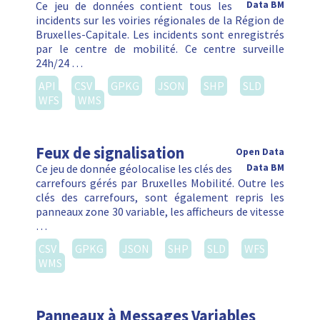
Ce jeu de données contient tous les
Data BM
incidents sur les voiries régionales de la Région de
Bruxelles-Capitale. Les incidents sont enregistrés
par le centre de mobilité. Ce centre surveille
24h/24 …
API
CSV
GPKG
JSON
SHP
SLD
WFS
WMS
Feux de signalisation
Open Data
Ce jeu de donnée géolocalise les clés des
Data BM
carrefours gérés par Bruxelles Mobilité. Outre les
clés des carrefours, sont également repris les
panneaux zone 30 variable, les afficheurs de vitesse
…
CSV
GPKG
JSON
SHP
SLD
WFS
WMS
Panneaux à Messages Variables