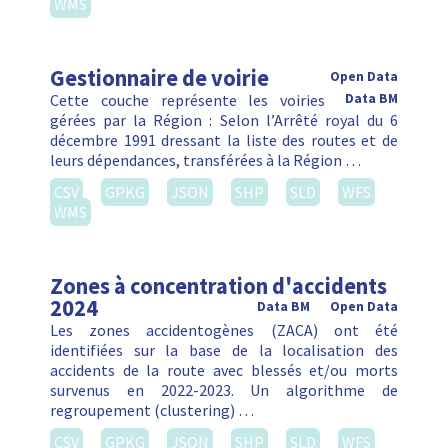
WMS
Gestionnaire de voirie
Open Data
Cette couche représente les voiries
Data BM
gérées par la Région : Selon l’Arrêté royal du 6
décembre 1991 dressant la liste des routes et de
leurs dépendances, transférées à la Région …
CSV
GPKG
JSON
SHP
SLD
WFS
WMS
Zones à concentration d'accidents
2024
Data BM
Open Data
Les zones accidentogènes (ZACA) ont été
identifiées sur la base de la localisation des
accidents de la route avec blessés et/ou morts
survenus en 2022-2023. Un algorithme de
regroupement (clustering) …
CSV
GPKG
JSON
SHP
SLD
WFS