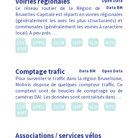
Voiries régionales
Open Data
Le réseau routier de la Région de
Data BM
Bruxelles-Capitale est réparti en voiries régionales
(généralement les axes les plus structurants) et
communales (généralement les voiries à caractère
local). A peu près …
CSV
GPKG
JSON
SHP
SLD
WFS
WMS
Comptage trafic
Data BM
Open Data
Pour surveiller le traffic dans la région Bruxelloise,
Mobiris dispose de quelques compteur traffic. Ce
compteur sont de boucles de comptrage ou de
caméras DAI. Les données sont centralisés dans …
CSV
GPKG
JSON
SHP
SLD
WFS
WMS
Associations / services vélos