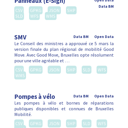
Panneaux (E-Sign)
Open Data
Data BM
CSV
GPKG
JSON
SHP
SLD
WFS
WMS
SMV
Data BM
Open Data
Le Conseil des ministres a approuvé ce 5 mars la
version finale du plan régional de mobilité Good
Move. Avec Good Move, Bruxelles opte résolument
pour une ville agréable et …
CSV
GPKG
JSON
SHP
SLD
WFS
WMS
Pompes à vélo
Data BM
Open Data
Les pompes à vélo et bornes de réparations
publiques disponibles et connues de Bruxelles
Mobilité.
CSV
GPKG
JSON
SHP
SLD
WFS