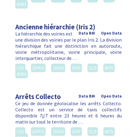
WMS
Ancienne hiérarchie (Iris 2)
La hiérarchie des voiries est
Data BM
Open Data
une division des voiries par le plan Iris 2. La division
hiérarchique fait une distinction en autoroute,
voirie métropolitaine, voirie principale, voirie
interquartier, collecteur de …
CSV
GPKG
JSON
SHP
SLD
WFS
WMS
Arrêts Collecto
Data BM
Open Data
Ce jeu de donnée géolocalise les arrêts Collecto.
Collecto est un service de taxis collectifs
disponible 7j/7 entre 23 heures et 6 heures du
matin sur tout le territoire de …
CSV
GPKG
JSON
SHP
SLD
WFS