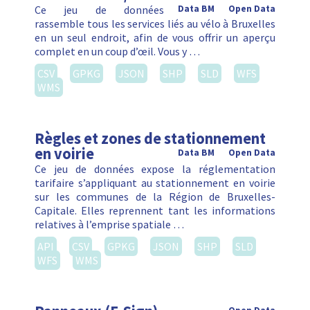
Ce jeu de données
Data BM
Open Data
rassemble tous les services liés au vélo à Bruxelles
en un seul endroit, afin de vous offrir un aperçu
complet en un coup d’œil. Vous y …
CSV
GPKG
JSON
SHP
SLD
WFS
WMS
Règles et zones de stationnement
en voirie
Data BM
Open Data
Ce jeu de données expose la réglementation
tarifaire s’appliquant au stationnement en voirie
sur les communes de la Région de Bruxelles-
Capitale. Elles reprennent tant les informations
relatives à l’emprise spatiale …
API
CSV
GPKG
JSON
SHP
SLD
WFS
WMS