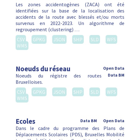
Les zones accidentogènes (ZACA) ont été
identifiées sur la base de la localisation des
accidents de la route avec blessés et/ou morts
survenus en 2022-2023. Un algorithme de
regroupement (clustering) …
CSV
GPKG
JSON
SHP
SLD
WFS
WMS
Noeuds du réseau
Open Data
Noeuds du régistre des routes
Data BM
Bruxelloises.
CSV
GPKG
JSON
SHP
SLD
WFS
WMS
Ecoles
Data BM
Open Data
Dans le cadre du programme des Plans de
Déplacements Scolaires (PDS), Bruxelles Mobilité