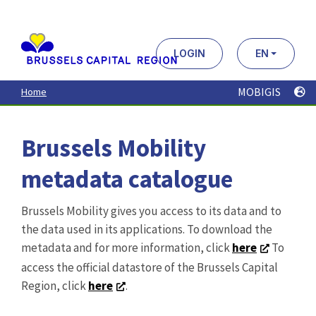
Aller
au
contenu
principal
LOGIN
EN
MOBIGIS
Home
Brussels Mobility
metadata catalogue
Brussels Mobility gives you access to its data and to
the data used in its applications. To download the
metadata and for more information, click
here
To
access the official datastore of the Brussels Capital
Region, click
here
.