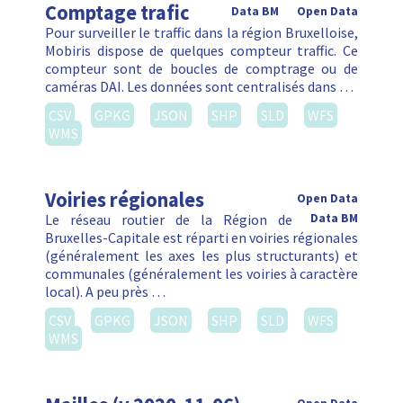
Comptage trafic
Data BM
Open Data
Pour surveiller le traffic dans la région Bruxelloise,
Mobiris dispose de quelques compteur traffic. Ce
compteur sont de boucles de comptrage ou de
caméras DAI. Les données sont centralisés dans …
CSV
GPKG
JSON
SHP
SLD
WFS
WMS
Voiries régionales
Open Data
Le réseau routier de la Région de
Data BM
Bruxelles-Capitale est réparti en voiries régionales
(généralement les axes les plus structurants) et
communales (généralement les voiries à caractère
local). A peu près …
CSV
GPKG
JSON
SHP
SLD
WFS
WMS