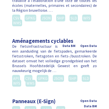
travaille à l’élaboration d’une liste de toutes les
écoles (maternelles, primaires et secondaires) de
la Région bruxelloise. …
CSV
GPKG
JSON
SHP
SLD
WFS
WMS
Aménagements cyclables
De fietsinfrastructuur is
Data BM
Open Data
een aanduiding van de fietspaden, gemarkeerde
fietsstroken, fietsgoten en fiets-/busstroken. De
dataset omvat het volledige grondgebied van het
Brussels Hoofdstedelijk Gewest en geeft zo
nauwkeurig mogelijk de …
API
CSV
GPKG
JSON
SHP
SLD
WFS
WMS
Panneaux (E-Sign)
Open Data
Data BM