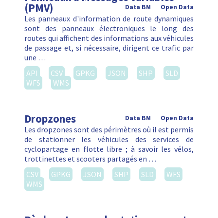
(PMV)
Data BM
Open Data
Les panneaux d'information de route dynamiques
sont des panneaux électroniques le long des
routes qui affichent des informations aux véhicules
de passage et, si nécessaire, dirigent ce trafic par
une …
API
CSV
GPKG
JSON
SHP
SLD
WFS
WMS
Dropzones
Data BM
Open Data
Les dropzones sont des périmètres où il est permis
de stationner les véhicules des services de
cyclopartage en flotte libre ; à savoir les vélos,
trottinettes et scooters partagés en …
CSV
GPKG
JSON
SHP
SLD
WFS
WMS