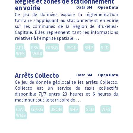
Règles et zones de stationnement
en voirie
Data BM
Open Data
Ce jeu de données expose la réglementation
tarifaire s’appliquant au stationnement en voirie
sur les communes de la Région de Bruxelles-
Capitale. Elles reprennent tant les informations
relatives à l’emprise spatiale …
API
CSV
GPKG
JSON
SHP
SLD
WFS
WMS
Arrêts Collecto
Data BM
Open Data
Ce jeu de donnée géolocalise les arrêts Collecto.
Collecto est un service de taxis collectifs
disponible 7j/7 entre 23 heures et 6 heures du
matin sur tout le territoire de …
CSV
GPKG
JSON
SHP
SLD
WFS
WMS