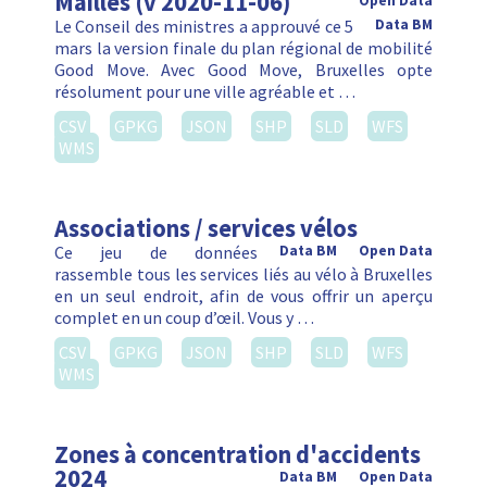
Mailles (v 2020-11-06)
Open Data
Le Conseil des ministres a approuvé ce 5
Data BM
mars la version finale du plan régional de mobilité
Good Move. Avec Good Move, Bruxelles opte
résolument pour une ville agréable et …
CSV
GPKG
JSON
SHP
SLD
WFS
WMS
Associations / services vélos
Ce jeu de données
Data BM
Open Data
rassemble tous les services liés au vélo à Bruxelles
en un seul endroit, afin de vous offrir un aperçu
complet en un coup d’œil. Vous y …
CSV
GPKG
JSON
SHP
SLD
WFS
WMS
Zones à concentration d'accidents
2024
Data BM
Open Data