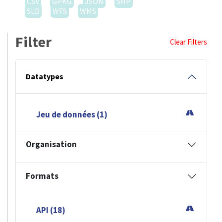
CSV
GPKG
JSON
SHP
SLD
WFS
WMS
Filter
Clear Filters
Datatypes
Jeu de données (1)
Organisation
Formats
API (18)