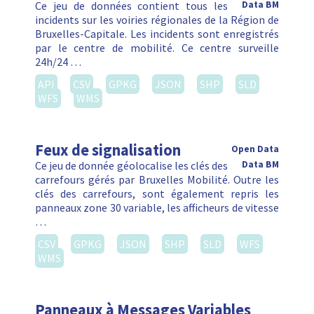
Ce jeu de données contient tous les
Data BM
incidents sur les voiries régionales de la Région de
Bruxelles-Capitale. Les incidents sont enregistrés
par le centre de mobilité. Ce centre surveille
24h/24 …
API
CSV
GPKG
JSON
SHP
SLD
WFS
WMS
Feux de signalisation
Open Data
Ce jeu de donnée géolocalise les clés des
Data BM
carrefours gérés par Bruxelles Mobilité. Outre les
clés des carrefours, sont également repris les
panneaux zone 30 variable, les afficheurs de vitesse
…
CSV
GPKG
JSON
SHP
SLD
WFS
WMS
Panneaux à Messages Variables